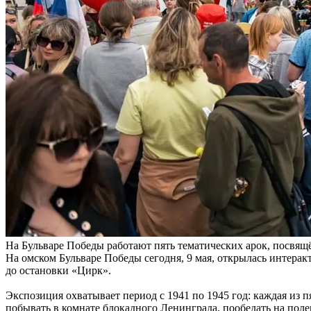
На Бульваре Победы работают пять тематических арок, посвя
На омском Бульваре Победы сегодня, 9 мая, открылась интера
до остановки «Цирк».
Экспозиция охватывает период с 1941 по 1945 год: каждая из 
побывать в комнате блокадного Ленинграда, пообедать на поле