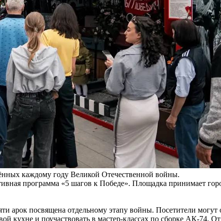
щённых каждому году Великой Отечественной войны.
ктивная программа «5 шагов к Победе». Площадка принимает гор
пяти арок посвящена отдельному этапу войны. Посетители могут
вой кухне и поучаствовать в мастер-классах по сборке АК-74. О