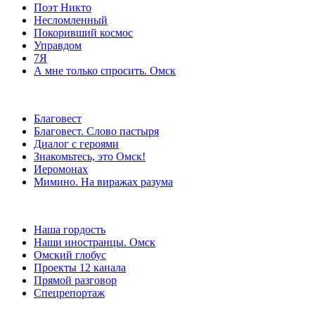
Поэт Никто
Несломленный
Покоривший космос
Управдом
7Я
А мне только спросить. Омск
Благовест
Благовест. Слово пастыря
Диалог с героями
Знакомьтесь, это Омск!
Иеромонах
Мимино. На виражах разума
Наша гордость
Наши иностранцы. Омск
Омский глобус
Проекты 12 канала
Прямой разговор
Спецрепортаж