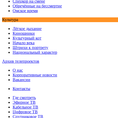
Спецкор на смене
Обречённые на бессмертие
Омское время
Культура
Лёгкое дыхание
Киношники
Культурный кот
Начало века
Штрихи к портрету
Национальный характер
Архив телепроектов
О нас
Корпоративные новости
Вакансии
Контакты
Где смотреть
Эфирное ТВ
Кабельное ТВ
Цифровое ТВ
Спутниковое ТВ