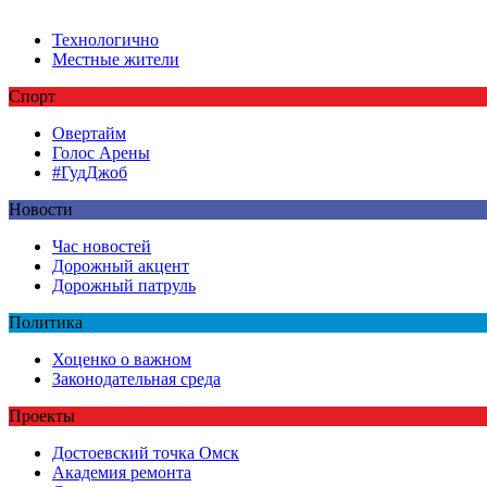
Технологично
Местные жители
Спорт
Овертайм
Голос Арены
#ГудДжоб
Новости
Час новостей
Дорожный акцент
Дорожный патруль
Политика
Хоценко о важном
Законодательная среда
Проекты
Достоевский точка Омск
Академия ремонта