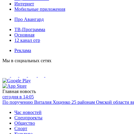
Интернет
Мобильные приложения
Про Авангард
ТВ-Программа
Основная
12 канал отр
Реклама
Мы в социальных сетях
Главная новость
сегодня в 14:05
По поручению Виталия Хоценко 25 районам Омской области вы
Час новостей
Спецпроекты
Общество
Спорт
Культура