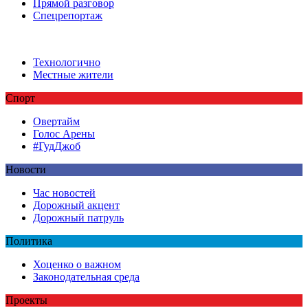
Прямой разговор
Спецрепортаж
Технологично
Местные жители
Спорт
Овертайм
Голос Арены
#ГудДжоб
Новости
Час новостей
Дорожный акцент
Дорожный патруль
Политика
Хоценко о важном
Законодательная среда
Проекты