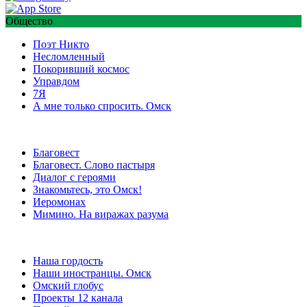
Общество
Поэт Никто
Несломленный
Покоривший космос
Управдом
7Я
А мне только спросить. Омск
Благовест
Благовест. Слово пастыря
Диалог с героями
Знакомьтесь, это Омск!
Иеромонах
Мимино. На виражах разума
Наша гордость
Наши иностранцы. Омск
Омский глобус
Проекты 12 канала