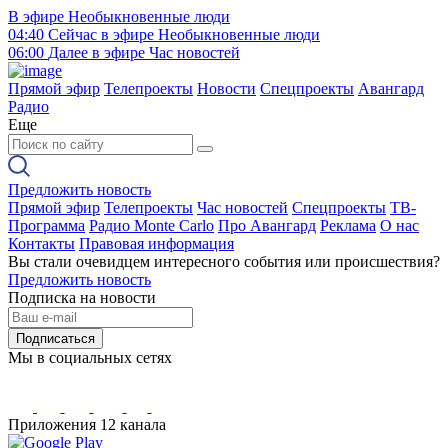
В эфире
Необыкновенные люди
04:40
Сейчас в эфире
Необыкновенные люди
06:00
Далее в эфире
Час новостей
Прямой эфир
Телепроекты
Новости
Спецпроекты
Авангард
Радио
Еще
Предложить новость
Прямой эфир
Телепроекты
Час новостей
Спецпроекты
ТВ-
Программа
Радио Monte Carlo
Про Авангард
Реклама
О нас
Контакты
Правовая информация
Вы стали очевидцем интересного события или происшествия?
Предложить новость
Подписка на новости
Подписаться
Мы в социальных сетях
Приложения 12 канала