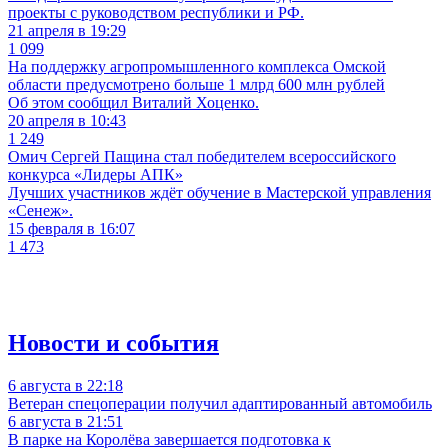
проекты с руководством республики и РФ.
21 апреля в 19:29
1 099
На поддержку агропромышленного комплекса Омской
области предусмотрено больше 1 млрд 600 млн рублей
Об этом сообщил Виталий Хоценко.
20 апреля в 10:43
1 249
Омич Сергей Пащина стал победителем всероссийского
конкурса «Лидеры АПК»
Лучших участников ждёт обучение в Мастерской управления
«Сенеж».
15 февраля в 16:07
1 473
Новости и события
6 августа в 22:18
Ветеран спецоперации получил адаптированный автомобиль
6 августа в 21:51
В парке на Королёва завершается подготовка к