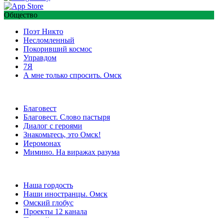
Общество
Поэт Никто
Несломленный
Покоривший космос
Управдом
7Я
А мне только спросить. Омск
Благовест
Благовест. Слово пастыря
Диалог с героями
Знакомьтесь, это Омск!
Иеромонах
Мимино. На виражах разума
Наша гордость
Наши иностранцы. Омск
Омский глобус
Проекты 12 канала