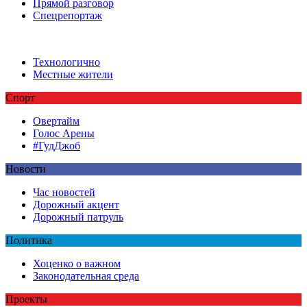
Прямой разговор
Спецрепортаж
Технологично
Местные жители
Спорт
Овертайм
Голос Арены
#ГудДжоб
Новости
Час новостей
Дорожный акцент
Дорожный патруль
Политика
Хоценко о важном
Законодательная среда
Проекты