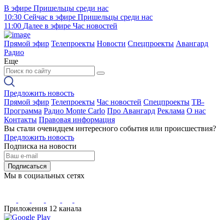
В эфире
Пришельцы среди нас
10:30
Сейчас в эфире
Пришельцы среди нас
11:00
Далее в эфире
Час новостей
Прямой эфир
Телепроекты
Новости
Спецпроекты
Авангард
Радио
Еще
Предложить новость
Прямой эфир
Телепроекты
Час новостей
Спецпроекты
ТВ-
Программа
Радио Monte Carlo
Про Авангард
Реклама
О нас
Контакты
Правовая информация
Вы стали очевидцем интересного события или происшествия?
Предложить новость
Подписка на новости
Подписаться
Мы в социальных сетях
Приложения 12 канала