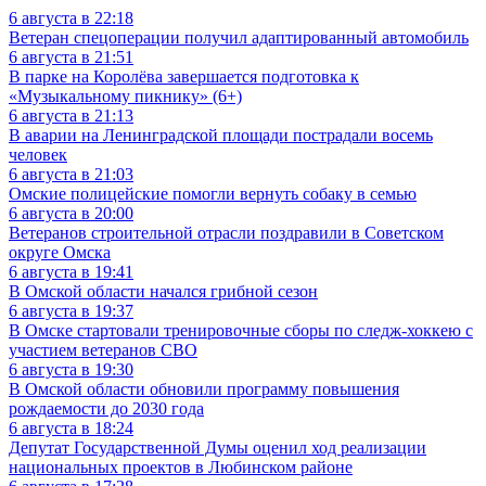
6 августа в 22:18
Ветеран спецоперации получил адаптированный автомобиль
6 августа в 21:51
В парке на Королёва завершается подготовка к
«Музыкальному пикнику» (6+)
6 августа в 21:13
В аварии на Ленинградской площади пострадали восемь
человек
6 августа в 21:03
Омские полицейские помогли вернуть собаку в семью
6 августа в 20:00
Ветеранов строительной отрасли поздравили в Советском
округе Омска
6 августа в 19:41
В Омской области начался грибной сезон
6 августа в 19:37
В Омске стартовали тренировочные сборы по следж-хоккею с
участием ветеранов СВО
6 августа в 19:30
В Омской области обновили программу повышения
рождаемости до 2030 года
6 августа в 18:24
Депутат Государственной Думы оценил ход реализации
национальных проектов в Любинском районе