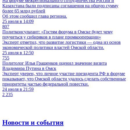
На форуме межрегионального сотрудничества России и
Казахстана были подписаны соглашения на общую сумму
более 65 млрд рублей
Об этом сообщил глава региона.
25 июля в 14:09
807
Политконсультант: «Гостям форума в Омске будет чему
поучиться у сибиряков в плане промкооперации»
Эксперт отметил, что развитие логистики — одна из основ
экономической политики властей Омской области.
25 июля в 12:50
755
Политолог Илья Гращенков оценил значение визита
Владимира Путина в Омск
Эксперт уверен, что личное участие президента РФ в форуме
показывает, что Омской области удалось сделать собственные
приоритеты частью федеральной повестки.
24 июля в 21:59
2 235
Новости и события