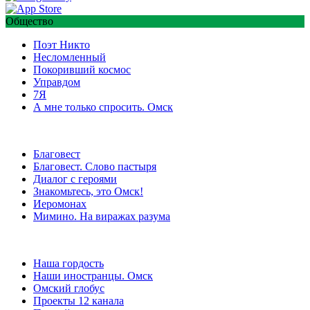
Общество
Поэт Никто
Несломленный
Покоривший космос
Управдом
7Я
А мне только спросить. Омск
Благовест
Благовест. Слово пастыря
Диалог с героями
Знакомьтесь, это Омск!
Иеромонах
Мимино. На виражах разума
Наша гордость
Наши иностранцы. Омск
Омский глобус
Проекты 12 канала