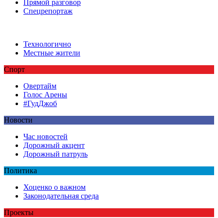
Прямой разговор
Спецрепортаж
Технологично
Местные жители
Спорт
Овертайм
Голос Арены
#ГудДжоб
Новости
Час новостей
Дорожный акцент
Дорожный патруль
Политика
Хоценко о важном
Законодательная среда
Проекты