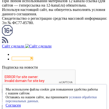
При любом использовании материалов 12 канала ссылка (для
сайтов — гиперссылка на 12-kanal.ru) обязательна.
Используя настоящий сайт, вы обязуетесь выполнять условия
данного соглашения.
Свидетельство о регистрации средства массовой информации:
Эл № ФС77-85780.
КАНАЛ RSS
Сайт сделали
Подписка на новости
Мы используем файлы cookie для повышения удобства работы
Подписаться
с нашим сайтом.
Благодарим за подписку
Оставаясь на нашем сайте, вы принимаете
условия обработки
Пожалуйста, перейдите по ссылке в высланном вам письме
персональных данных
.
для подтверждения подписки.
Согласен