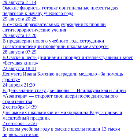
29 августа 21:14
Омские флористы готовят оригинальные презенты для
педагогов к началу учебного года
29 августа 20:25
В омских образовательных учреждениях прошли
антитеррористические учения
29 августа 17:20
В преддверии нового учебного года сотрудники
Госавтоинспекции проверили школьные автобусы
28 августа 07:29
В Омске в честь Дня знаний пройдёт интеллектуальный забег
«Бегущая книга»
22 августа 18:41
Депутата Ивана Котенко наградили медалью «За помощь
фронту»
24 апреля 21:20
В День знаний сразу две школы — Исилькульская и лицей
«Авангард» — откроют свои двери после длительного
строительства
2 сентября 14:39
Для омских школьников из микрорайона Радуга провели
масштабный праздник
2 сентября 12:56
В новом учебном году в омские школы пошли 13 тысяч
первоклассников