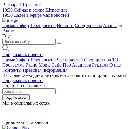
В эфире
Штрафник
18:30
Сейчас в эфире
Штрафник
19:30
Далее в эфире
Час новостей
Прямой эфир
Телепроекты
Новости
Спецпроекты
Авангард
Радио
Еще
Предложить новость
Прямой эфир
Телепроекты
Час новостей
Спецпроекты
ТВ-
Программа
Радио Monte Carlo
Про Авангард
Реклама
О нас
Контакты
Правовая информация
Вы стали очевидцем интересного события или происшествия?
Предложить новость
Подписка на новости
Подписаться
Мы в социальных сетях
Приложения 12 канала