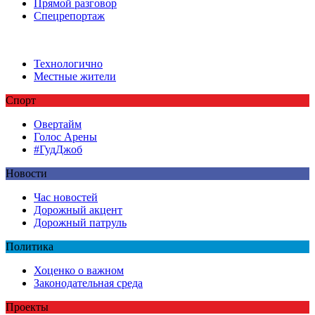
Прямой разговор
Спецрепортаж
Технологично
Местные жители
Спорт
Овертайм
Голос Арены
#ГудДжоб
Новости
Час новостей
Дорожный акцент
Дорожный патруль
Политика
Хоценко о важном
Законодательная среда
Проекты