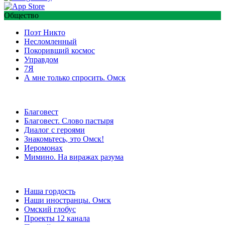
Общество
Поэт Никто
Несломленный
Покоривший космос
Управдом
7Я
А мне только спросить. Омск
Благовест
Благовест. Слово пастыря
Диалог с героями
Знакомьтесь, это Омск!
Иеромонах
Мимино. На виражах разума
Наша гордость
Наши иностранцы. Омск
Омский глобус
Проекты 12 канала