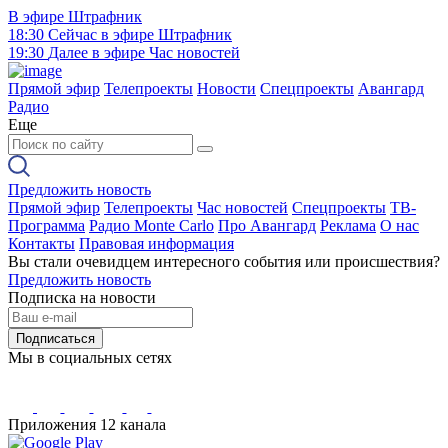
В эфире
Штрафник
18:30
Сейчас в эфире
Штрафник
19:30
Далее в эфире
Час новостей
Прямой эфир
Телепроекты
Новости
Спецпроекты
Авангард
Радио
Еще
Предложить новость
Прямой эфир
Телепроекты
Час новостей
Спецпроекты
ТВ-
Программа
Радио Monte Carlo
Про Авангард
Реклама
О нас
Контакты
Правовая информация
Вы стали очевидцем интересного события или происшествия?
Предложить новость
Подписка на новости
Подписаться
Мы в социальных сетях
Приложения 12 канала