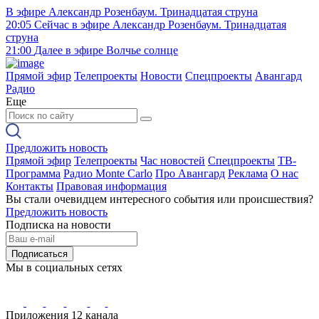
В эфире
Александр Розенбаум. Тринадцатая струна
20:05
Сейчас в эфире
Александр Розенбаум. Тринадцатая
струна
21:00
Далее в эфире
Волчье солнце
Прямой эфир
Телепроекты
Новости
Спецпроекты
Авангард
Радио
Еще
Предложить новость
Прямой эфир
Телепроекты
Час новостей
Спецпроекты
ТВ-
Программа
Радио Monte Carlo
Про Авангард
Реклама
О нас
Контакты
Правовая информация
Вы стали очевидцем интересного события или происшествия?
Предложить новость
Подписка на новости
Подписаться
Мы в социальных сетях
Приложения 12 канала