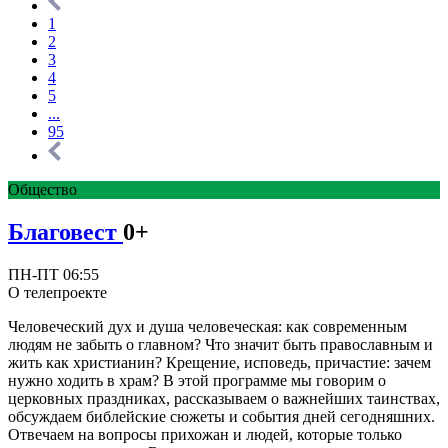
1
2
3
4
5
...
95
Общество
Благовест
0+
ПН-ПТ 06:55
О телепроекте
Человеческий дух и душа человеческая: как современным
людям не забыть о главном? Что значит быть православным и
жить как христианин? Крещение, исповедь, причастие: зачем
нужно ходить в храм? В этой программе мы говорим о
церковных праздниках, рассказываем о важнейших таинствах,
обсуждаем библейские сюжеты и события дней сегодняшних.
Отвечаем на вопросы прихожан и людей, которые только