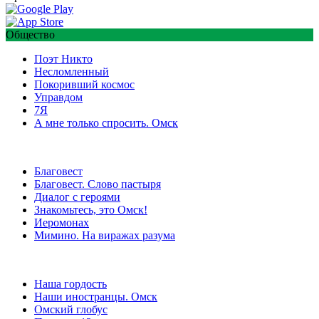
Общество
Поэт Никто
Несломленный
Покоривший космос
Управдом
7Я
А мне только спросить. Омск
Благовест
Благовест. Слово пастыря
Диалог с героями
Знакомьтесь, это Омск!
Иеромонах
Мимино. На виражах разума
Наша гордость
Наши иностранцы. Омск
Омский глобус