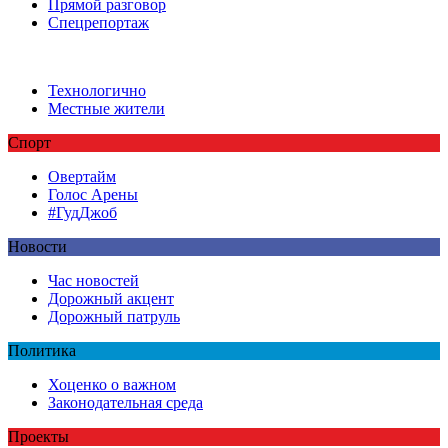
Прямой разговор
Спецрепортаж
Технологично
Местные жители
Спорт
Овертайм
Голос Арены
#ГудДжоб
Новости
Час новостей
Дорожный акцент
Дорожный патруль
Политика
Хоценко о важном
Законодательная среда
Проекты