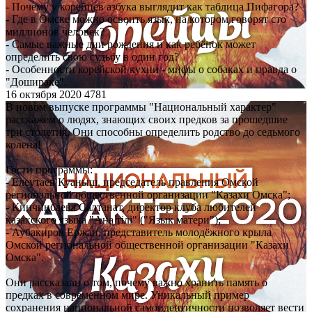
- Почему у корейцев азбука выглядит как таблица Пифагора?
- Где в Омске можно освоить язык, на котором говорят сто
миллионов человек?
- Самые важные дни рождения и как ребёнок может
определить свою судьбу в один год?
- Особенности корейской кухни - мифы о собаках и правда о
"Дошираке".
16 октября 2020
4781
В новом выпуске программы "Национальный характер"
расскажем о людях, знающих своих предков за прошедшие
три столетия. Они способны определить родство до седьмого
колена!
Гости программы:
- Елеутаев Куаныш, председатель правления Омской
региональной общественной организации "Казахи Омска";
- Кинчинбаева Салтанат, директор клуба любителей
казахского языка "Ана тiлi" ("Язык матери");
- Аубакиров Ержан, представитель молодёжного крыла
Омской региональной общественной организации "Казахи
Омска".
Они рассказали о том, почему важно хранить память о
предках в современном мире. Уникальный пример
сохранения национальной самоидентичности позволяет вести