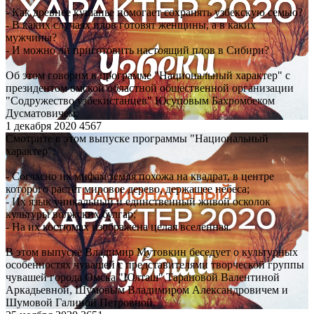
- Как древнее кушанье помогает сохранять узбекскую семью?
- В каких случаях плов готовят женщины, а в каких
мужчины?
- И можно ли приготовить настоящий плов в Сибири?
Об этом говорим в программе "Национальный характер" с
президентом омской областной общественной организации
"Содружество узбекистанцев" Юсуповым Бахромбеком
Дусматовичем.
1 декабря 2020
4567
Смотрите в этом выпуске программы "Национальный
характер":
- Согласно их мифам земля похожа на квадрат, в центре
которого растёт мировое дерево, держащее небеса;
- Их язык уникальный и единственный живой осколок
культуры волжских булгар;
- На их костюмах изображена целая вселенная.
В этом выпуске Владимир Мутовкин беседует о культурных
особенностях чувашей с представителями творческой группы
чувашей города Омска "Юлташ" Тарановой Валентиной
Аркадьевной, Шумовым Владимиром Александровичем и
Шумовой Галиной Петровной.