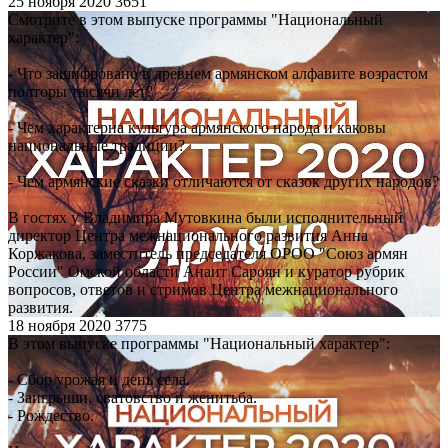
25 ноября 2020
3651
Смотрите в этом выпуске программы "Национальный
характер":
- Что зашифровано в древнем армянском алфавите возрастом
полторы тысячи лет?
- Чем характерна культура армянского народа и каковы
национальные традиции?
- Чем армянские сказки отличаются от сказок других народов?
В гостях у Владимира Мутовкина были исполнительный
директор Центра межнационального развития Анна
Коржакова, заместитель председателя ОРОО "Союз армян
России" Омской области Анаит Сароян и куратор рубрик
вопросов, ответов и стримов Центра межнационального
развития.
18 ноября 2020
3775
В этом выпуске программы "Национальный характер":
- Сбор урожая и день села.
- Заигрыши, сватовство и женитьба.
- Рождество.