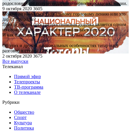
родословную от полулегендарного первопредка целой нации.
9 октября 2020
3605
Можно ли научиться уникальному горловому пению или это
дар от природы?
Правда ли, что простая тростниковая дудочка является одним
из сложнейших в освоении музыкальных инструментов?
И как баня может превратиться в музыкальную школу?
Об этих и других национальных особенностях татар идёт
разговор в студии 12 Канала.
2 октября 2020
3675
Все выпуски
Телеканал
Прямой эфир
Телепроекты
ТВ-программа
О телеканале
Рубрики
Общество
Спорт
Культура
Политика