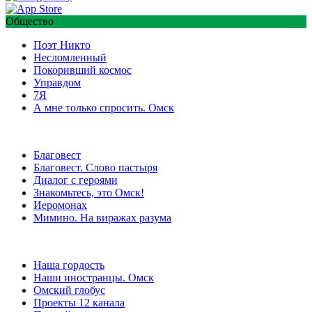
Общество
Поэт Никто
Несломленный
Покоривший космос
Управдом
7Я
А мне только спросить. Омск
Благовест
Благовест. Слово пастыря
Диалог с героями
Знакомьтесь, это Омск!
Иеромонах
Мимино. На виражах разума
Наша гордость
Наши иностранцы. Омск
Омский глобус
Проекты 12 канала