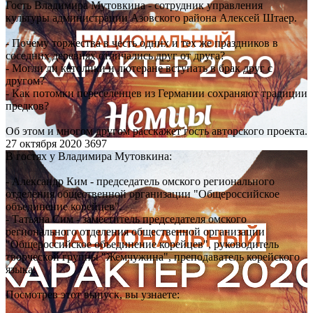
Гость Владимира Мутовкина - сотрудник управления
культуры администрации Азовского района Алексей Штаер.
- Почему торжества в честь одних и тех же праздников в
соседних деревнях отличались друг от друга?
- Могли ли католики и лютеране вступать в брак друг с
другом?
- Как потомки переселенцев из Германии сохраняют традиции
предков?
Об этом и многом другом расскажет гость авторского проекта.
27 октября 2020
3697
В гостях у Владимира Мутовкина:
- Александр Ким - председатель омского регионального
отделения общественной организации "Общероссийское
объединение корейцев".
- Татьяна Сим - заместитель председателя омского
регионального отделения общественной организации
"Общероссийское объединение корейцев", руководитель
творческой группы "Жемчужина", преподаватель корейского
языка.
Посмотрев этот выпуск, вы узнаете: