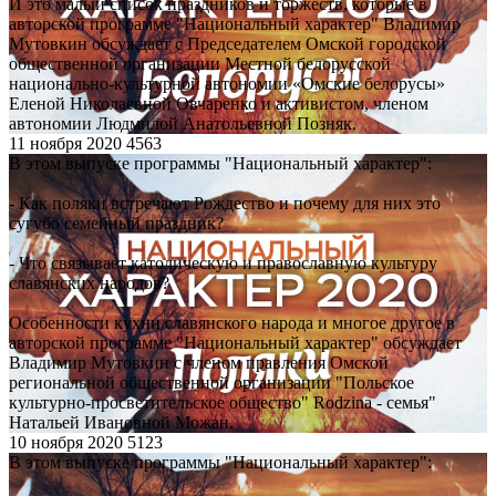
И это малый список праздников и торжеств, которые в
авторской программе "Национальный характер" Владимир
Мутовкин обсуждает с Председателем Омской городской
общественной организации Местной белорусской
национально-культурной автономии «Омские белорусы»
Еленой Николаевной Овчаренко и активистом, членом
автономии Людмилой Анатольевной Позняк.
11 ноября 2020
4563
В этом выпуске программы "Национальный характер":
- Как поляки встречают Рождество и почему для них это
сугубо семейный праздник?
- Что связывает католическую и православную культуру
славянских народов?
Особенности кухни славянского народа и многое другое в
авторской программе "Национальный характер" обсуждает
Владимир Мутовкин с членом правления Омской
региональной общественной организации "Польское
культурно-просветительское общество" Rodzina - семья"
Натальей Ивановной Можан.
10 ноября 2020
5123
В этом выпуске программы "Национальный характер":