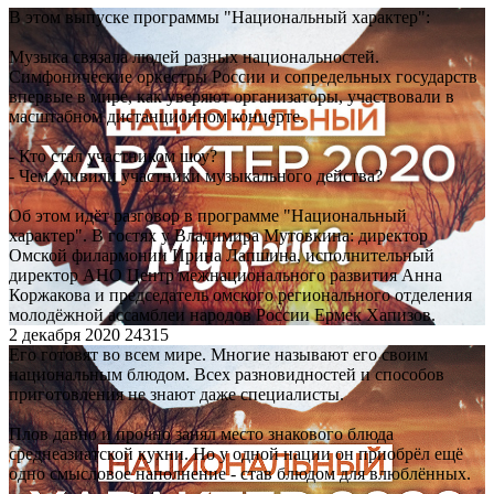
В этом выпуске программы "Национальный характер":
Музыка связала людей разных национальностей.
Симфонические оркестры России и сопредельных государств
впервые в мире, как уверяют организаторы, участвовали в
масштабном дистанционном концерте.
- Кто стал участником шоу?
- Чем удивили участники музыкального действа?
Об этом идёт разговор в программе "Национальный
характер". В гостях у Владимира Мутовкина: директор
Омской филармонии Ирина Лапшина, исполнительный
директор АНО Центр межнационального развития Анна
Коржакова и председатель омского регионального отделения
молодёжной ассамблеи народов России Ермек Хапизов.
2 декабря 2020
24315
Его готовят во всем мире. Многие называют его своим
национальным блюдом. Всех разновидностей и способов
приготовления не знают даже специалисты.
Плов давно и прочно занял место знакового блюда
среднеазиатской кухни. Но у одной нации он приобрёл ещё
одно смысловое наполнение - став блюдом для влюблённых.