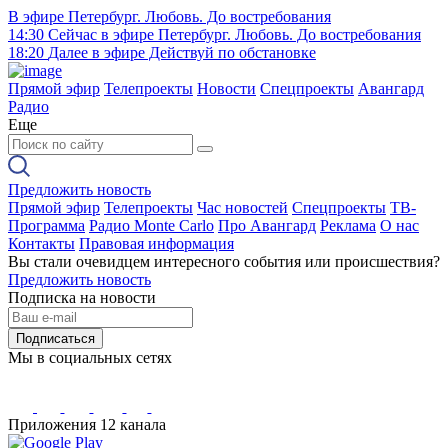
В эфире
Петербург. Любовь. До востребования
14:30
Сейчас в эфире
Петербург. Любовь. До востребования
18:20
Далее в эфире
Действуй по обстановке
Прямой эфир
Телепроекты
Новости
Спецпроекты
Авангард
Радио
Еще
Предложить новость
Прямой эфир
Телепроекты
Час новостей
Спецпроекты
ТВ-
Программа
Радио Monte Carlo
Про Авангард
Реклама
О нас
Контакты
Правовая информация
Вы стали очевидцем интересного события или происшествия?
Предложить новость
Подписка на новости
Подписаться
Мы в социальных сетях
Приложения 12 канала