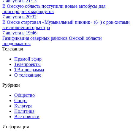
7 августа в 21:13
В Омскую область поступили новые автобусы для
пригородных маршрутов
7 августа в 20:32
В Омске стартовал «Музыкальный пикник» (6+) с рок-хитами
в исполнении оркестра
7 августа в 19:46
Газификация северных районов Омской области
продолжается
Телеканал
Прямой эфир
Телепроекты
ТВ-программа
О телеканале
Рубрики
Общество
Спорт
Культура
Политика
Все новости
Информация