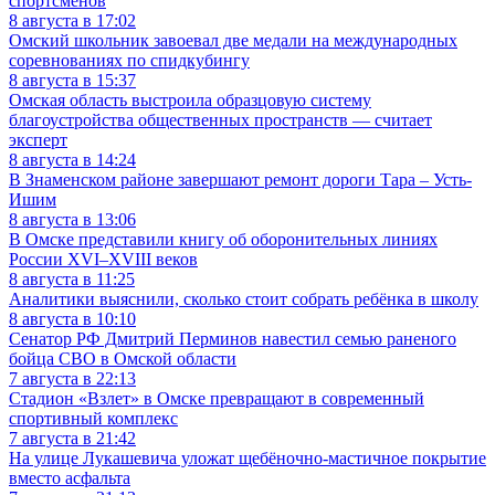
спортсменов
8 августа в 17:02
Омский школьник завоевал две медали на международных
соревнованиях по спидкубингу
8 августа в 15:37
Омская область выстроила образцовую систему
благоустройства общественных пространств — считает
эксперт
8 августа в 14:24
В Знаменском районе завершают ремонт дороги Тара – Усть-
Ишим
8 августа в 13:06
В Омске представили книгу об оборонительных линиях
России XVI–XVIII веков
8 августа в 11:25
Аналитики выяснили, сколько стоит собрать ребёнка в школу
8 августа в 10:10
Сенатор РФ Дмитрий Перминов навестил семью раненого
бойца СВО в Омской области
7 августа в 22:13
Стадион «Взлет» в Омске превращают в современный
спортивный комплекс
7 августа в 21:42
На улице Лукашевича уложат щебёночно-мастичное покрытие
вместо асфальта