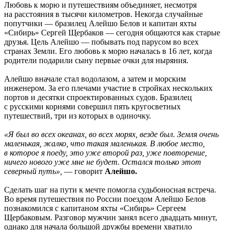
Любовь к морю и путешествиям объединяет, несмотря
на расстояния в тысячи километров. Некогда случайные
попутчики — бразилец Алейшо Белов и капитан яхты
«Сибирь» Сергей Щербаков — сегодня общаются как старые
друзья. Цель Алейшо — побывать под парусом во всех
странах Земли. Его любовь к морю началась в 16 лет, когда
родители подарили сыну первые очки для ныряния.
Алейшо вначале стал водолазом, а затем и морским
инженером. За его плечами участие в стройках нескольких
портов и десятки спроектированных судов. Бразилец
с русскими корнями совершил пять кругосветных
путешествий, три из которых в одиночку.
«Я был во всех океанах, во всех морях, везде был. Земля очень
маленькая, жалко, что такая маленькая. В любое место,
в которое я поеду, это уже второй раз, уже повторение,
ничего нового уже мне не будет. Остался только этот
северный путь»,
— говорит
Алейшо.
Сделать шаг на пути к мечте помогла судьбоносная встреча.
Во время путешествия по России поездом Алейшо Белов
познакомился с капитаном яхты «Сибирь» Сергеем
Щербаковым. Разговор мужчин занял всего двадцать минут,
однако для начала большой дружбы времени хватило