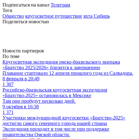
Подписаться на канал
Телеграм
Теги
Общество
кругосветное путешествие
яхта Сибирь
Поделиться новостью
Новости партнеров
По теме
Кругосветная экспедиция омско-бразильского экипажа
«Братство 2025/2026» близится к завершению
Плавание стартовало 12 апреля прошлого года из Салвадора.
8 февраля в 20:49
1 307
Российско-бразильская кругосветная экспедиция
«Братство-2025» остановилась в Мексике
Там они пробудут несколько дней.
9 октября в 16:38
1 371
Участники международной кругосветки «Братство-2025»
достигли самого северного города нашей страны
Экспедиция проходит в том числе при поддержке
правительства Омской области.