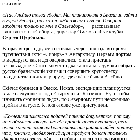
с лихвой.
«Нас Алейшо тогда убедил. Мы планировали в Бразилии зайти
в город Ресифи, он сказал: «Ни в коем случае». Говорит:
заходите только ко мне в Сальвадор»,
— рассказывает
капитан яхты «Сибирь», директор Омского «Яхт клуба»
Сергей Щербаков.
Вторая встреча друзей состоялась через полгода во время
путешествия яхты «Сибирь» в Антарктиду. Первым портом
в маршруте, как и договаривались, стала пристань
в Сальвадоре. С того момента два капитана задумали собрать
русско-бразильский экипаж и совершить кругосветку
по единственному маршруту, где ещё не бывал Алейшо.
Сейчас бразилец в Омске. Начать экспедицию планируется
в мае следующего года. Стартуют из Бразилии. Ну а чтобы
избежать скопления льдов, по Северному пути необходимо
пройти в августе. К подготовке уже приступили.
«Коллеги занимаются подачей пакета документов, потому
что объявлен конкурс Фонда президентских грантов, там
очень кропотливая подготовительная работа идёт, потому
что, конечно, любая экспедиция требует дополнительных
финансовых вливаний»,
— сообщил председатель омского