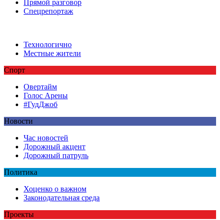
Прямой разговор
Спецрепортаж
Технологично
Местные жители
Спорт
Овертайм
Голос Арены
#ГудДжоб
Новости
Час новостей
Дорожный акцент
Дорожный патруль
Политика
Хоценко о важном
Законодательная среда
Проекты