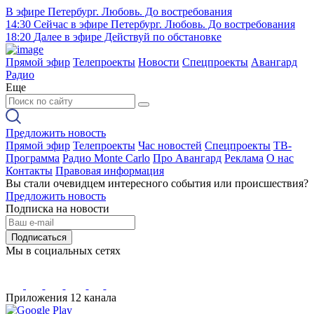
В эфире
Петербург. Любовь. До востребования
14:30
Сейчас в эфире
Петербург. Любовь. До востребования
18:20
Далее в эфире
Действуй по обстановке
Прямой эфир
Телепроекты
Новости
Спецпроекты
Авангард
Радио
Еще
Предложить новость
Прямой эфир
Телепроекты
Час новостей
Спецпроекты
ТВ-
Программа
Радио Monte Carlo
Про Авангард
Реклама
О нас
Контакты
Правовая информация
Вы стали очевидцем интересного события или происшествия?
Предложить новость
Подписка на новости
Подписаться
Мы в социальных сетях
Приложения 12 канала