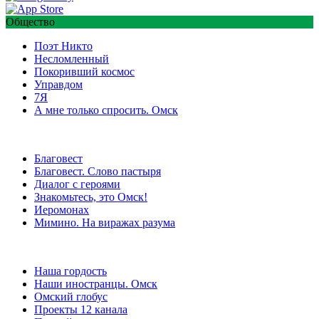
Общество
Поэт Никто
Несломленный
Покоривший космос
Управдом
7Я
А мне только спросить. Омск
Благовест
Благовест. Слово пастыря
Диалог с героями
Знакомьтесь, это Омск!
Иеромонах
Мимино. На виражах разума
Наша гордость
Наши иностранцы. Омск
Омский глобус
Проекты 12 канала