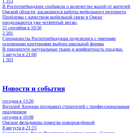
1 353
В Роспотребнадзоре сообщили о количестве жалоб от жителей
Омской области, касающихся работы мобильного интернета
Проблемы с качеством мобильной связи в Омске
продолжаются уже четвёртый месяц.
21 сентября в 10:50
2 201
Специалисты Роспотребнадзора поделились с омичами
основными критериями выбора школьной формы
В приоритете натуральные ткани и комфортность посадки.
5 августа в 21:00
1 503
Новости и события
сегодня в 13:20
Виталий Хоценко поздравил строителей с профессиональным
праздником
сегодня в 10:08
Омские фельдшеры помогли новорождённой
8 августа в 21:15