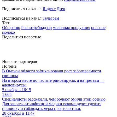
Подписаться на канал
Яндекс.Дзен
Подписаться на канал
Телеграм
Теги
Общество
Роспотребнадзор
молочная продукция
опасное
молоко
Поделиться новостью
Новости партнеров
По теме
В Омской области зафиксировали рост заболеваемости
гриппом
На втором месте по частоте риновирусы, а на третьем —
аденовирусы.
5 ноября в 16:15
1 665
Специалисты рассказали, чем болеют омичи этой осенью
Для защиты от инфекций медики рекомендуют сделать
прививку и соблюдать меры профилактики.
28 октября в 11:47