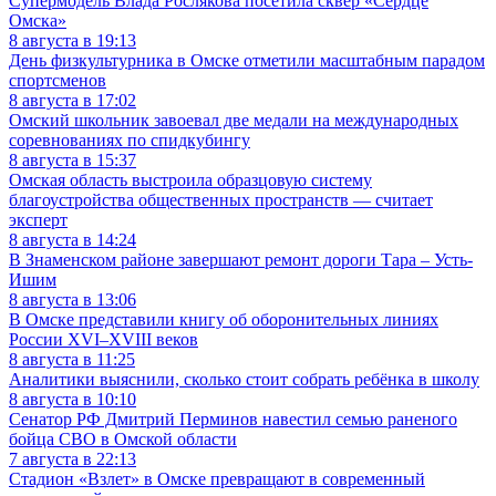
Супермодель Влада Рослякова посетила сквер «Сердце
Омска»
8 августа в 19:13
День физкультурника в Омске отметили масштабным парадом
спортсменов
8 августа в 17:02
Омский школьник завоевал две медали на международных
соревнованиях по спидкубингу
8 августа в 15:37
Омская область выстроила образцовую систему
благоустройства общественных пространств — считает
эксперт
8 августа в 14:24
В Знаменском районе завершают ремонт дороги Тара – Усть-
Ишим
8 августа в 13:06
В Омске представили книгу об оборонительных линиях
России XVI–XVIII веков
8 августа в 11:25
Аналитики выяснили, сколько стоит собрать ребёнка в школу
8 августа в 10:10
Сенатор РФ Дмитрий Перминов навестил семью раненого
бойца СВО в Омской области
7 августа в 22:13
Стадион «Взлет» в Омске превращают в современный