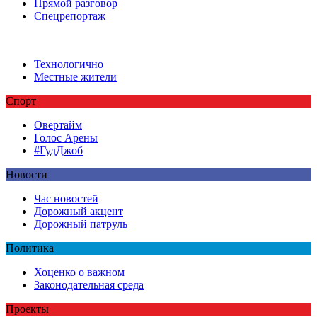
Прямой разговор
Спецрепортаж
Технологично
Местные жители
Спорт
Овертайм
Голос Арены
#ГудДжоб
Новости
Час новостей
Дорожный акцент
Дорожный патруль
Политика
Хоценко о важном
Законодательная среда
Проекты