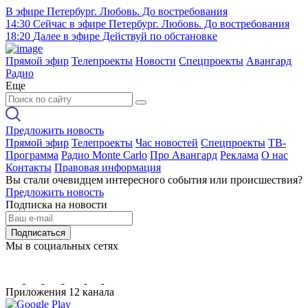
В эфире
Петербург. Любовь. До востребования
14:30
Сейчас в эфире
Петербург. Любовь. До востребования
18:20
Далее в эфире
Действуй по обстановке
Прямой эфир
Телепроекты
Новости
Спецпроекты
Авангард
Радио
Еще
Предложить новость
Прямой эфир
Телепроекты
Час новостей
Спецпроекты
ТВ-
Программа
Радио Monte Carlo
Про Авангард
Реклама
О нас
Контакты
Правовая информация
Вы стали очевидцем интересного события или происшествия?
Предложить новость
Подписка на новости
Подписаться
Мы в социальных сетях
Приложения 12 канала