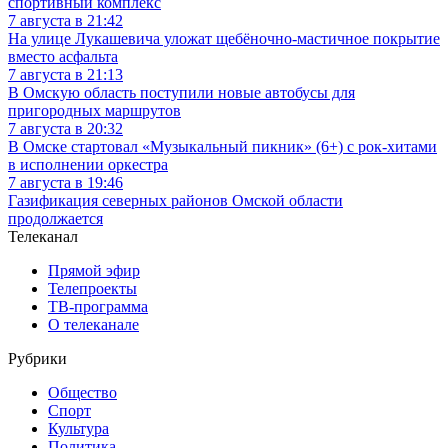
спортивный комплекс
7 августа в 21:42
На улице Лукашевича уложат щебёночно-мастичное покрытие
вместо асфальта
7 августа в 21:13
В Омскую область поступили новые автобусы для
пригородных маршрутов
7 августа в 20:32
В Омске стартовал «Музыкальный пикник» (6+) с рок-хитами
в исполнении оркестра
7 августа в 19:46
Газификация северных районов Омской области
продолжается
Телеканал
Прямой эфир
Телепроекты
ТВ-программа
О телеканале
Рубрики
Общество
Спорт
Культура
Политика