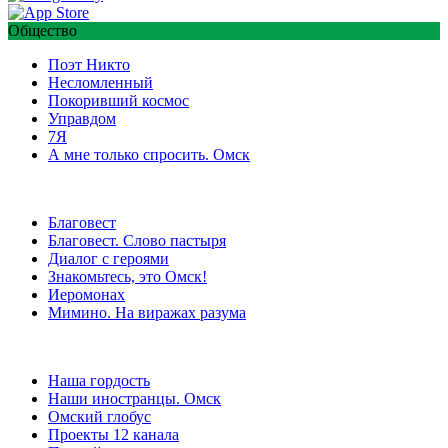
Общество
Поэт Никто
Несломленный
Покоривший космос
Управдом
7Я
А мне только спросить. Омск
Благовест
Благовест. Слово пастыря
Диалог с героями
Знакомьтесь, это Омск!
Иеромонах
Мимино. На виражах разума
Наша гордость
Наши иностранцы. Омск
Омский глобус
Проекты 12 канала