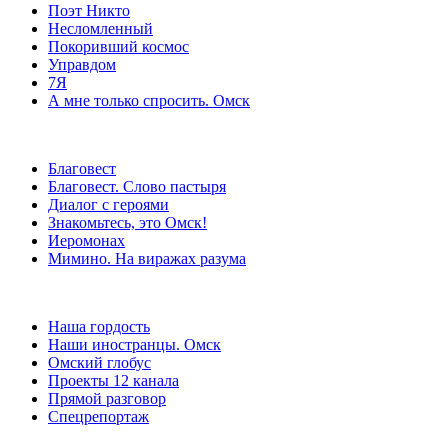
Поэт Никто
Несломленный
Покоривший космос
Управдом
7Я
А мне только спросить. Омск
Благовест
Благовест. Слово пастыря
Диалог с героями
Знакомьтесь, это Омск!
Иеромонах
Мимино. На виражах разума
Наша гордость
Наши иностранцы. Омск
Омский глобус
Проекты 12 канала
Прямой разговор
Спецрепортаж