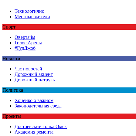
Технологично
Местные жители
Спорт
Овертайм
Голос Арены
#ГудДжоб
Новости
Час новостей
Дорожный акцент
Дорожный патруль
Политика
Хоценко о важном
Законодательная среда
Проекты
Достоевский точка Омск
Академия ремонта