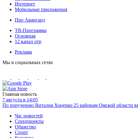
Интернет
Мобильные приложения
Про Авангард
ТВ-Программа
Основная
12 канал отр
Реклама
Мы в социальных сетях
Главная новость
7 августа в 14:05
По поручению Виталия Хоценко 25 районам Омской области вы
Час новостей
Спецпроекты
Общество
Спорт
Культура