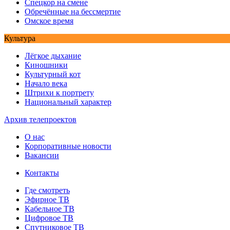
Спецкор на смене
Обречённые на бессмертие
Омское время
Культура
Лёгкое дыхание
Киношники
Культурный кот
Начало века
Штрихи к портрету
Национальный характер
Архив телепроектов
О нас
Корпоративные новости
Вакансии
Контакты
Где смотреть
Эфирное ТВ
Кабельное ТВ
Цифровое ТВ
Спутниковое ТВ