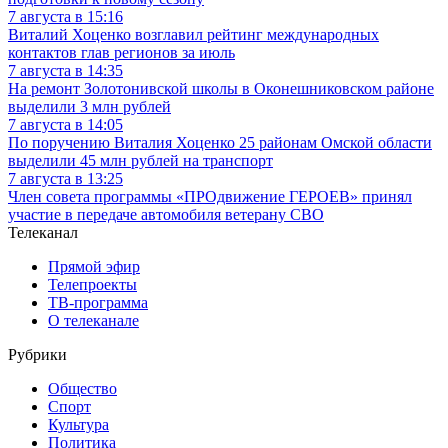
7 августа в 15:16
Виталий Хоценко возглавил рейтинг международных
контактов глав регионов за июль
7 августа в 14:35
На ремонт Золотонивской школы в Оконешниковском районе
выделили 3 млн рублей
7 августа в 14:05
По поручению Виталия Хоценко 25 районам Омской области
выделили 45 млн рублей на транспорт
7 августа в 13:25
Член совета программы «ПРОдвижение ГЕРОЕВ» принял
участие в передаче автомобиля ветерану СВО
Телеканал
Прямой эфир
Телепроекты
ТВ-программа
О телеканале
Рубрики
Общество
Спорт
Культура
Политика