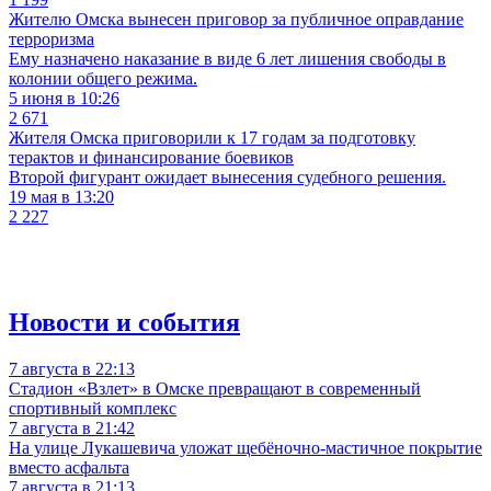
Жителю Омска вынесен приговор за публичное оправдание
терроризма
Ему назначено наказание в виде 6 лет лишения свободы в
колонии общего режима.
5 июня в 10:26
2 671
Жителя Омска приговорили к 17 годам за подготовку
терактов и финансирование боевиков
Второй фигурант ожидает вынесения судебного решения.
19 мая в 13:20
2 227
Новости и события
7 августа в 22:13
Стадион «Взлет» в Омске превращают в современный
спортивный комплекс
7 августа в 21:42
На улице Лукашевича уложат щебёночно-мастичное покрытие
вместо асфальта
7 августа в 21:13