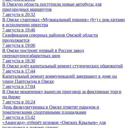
В Омскую область поступили новые автобусы для
пригородных маршрутов
7 августа в 20:32
В Омске стартовал «Музыкальный пикник» (6+) с рок-хитами
в исполнении оркестра
7 августа в 19:46
Газификация северных районов Омской области
продолжается
7 августа в 19:06
В Омске построят первый в России завод
сверхкрупногабаритных шин
7 августа в 18:30
В Омске идёт капитальный ремонт студенческих общежитий
7 августа в 17:44
Капитальный ремонт коммуникаций завершают в доме на
улице Партсъезда в Омске
7 августа в 17:04
В Омске мошеннику вынесли приговор за фиктивные торги
на бирже
7 августа в 16:24
День физкультурника в Омске отметят парадом и
тематическими спортивными площадками
7 августа в 15:42
«Авангард» отберёт игроков «Омских Крыльев» для
подготовки к новому сезону