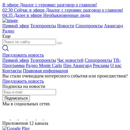
В эфире
Диалог с героями: разговор о главном!
02:30
Сейчас в эфире
Диалог с героями: разговор о главном!
04:35
Далее в эфире
Необыкновенные люди
Прямой эфир
Телепроекты
Новости
Спецпроекты
Авангард
Радио
Еще
Предложить новость
Прямой эфир
Телепроекты
Час новостей
Спецпроекты
ТВ-
Программа
Радио Monte Carlo
Про Авангард
Реклама
О нас
Контакты
Правовая информация
Вы стали очевидцем интересного события или происшествия?
Предложить новость
Подписка на новости
Подписаться
Мы в социальных сетях
Приложения 12 канала