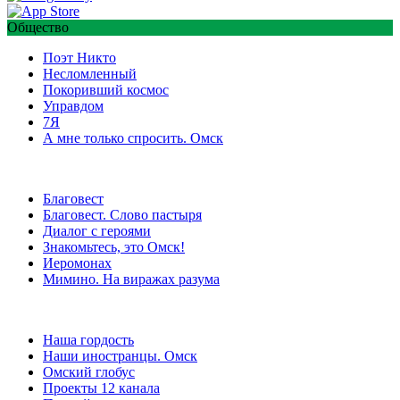
Общество
Поэт Никто
Несломленный
Покоривший космос
Управдом
7Я
А мне только спросить. Омск
Благовест
Благовест. Слово пастыря
Диалог с героями
Знакомьтесь, это Омск!
Иеромонах
Мимино. На виражах разума
Наша гордость
Наши иностранцы. Омск
Омский глобус
Проекты 12 канала