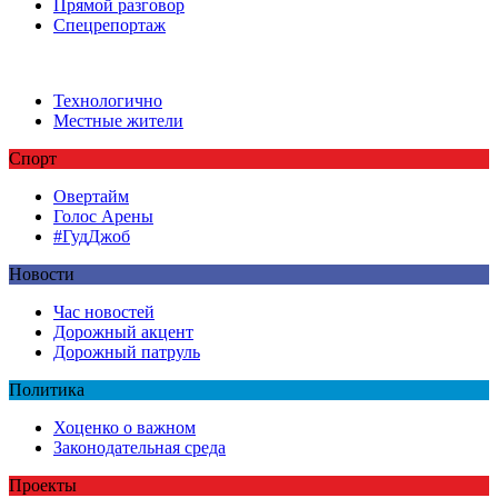
Прямой разговор
Спецрепортаж
Технологично
Местные жители
Спорт
Овертайм
Голос Арены
#ГудДжоб
Новости
Час новостей
Дорожный акцент
Дорожный патруль
Политика
Хоценко о важном
Законодательная среда
Проекты