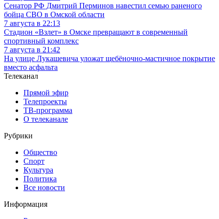
Сенатор РФ Дмитрий Перминов навестил семью раненого
бойца СВО в Омской области
7 августа в 22:13
Стадион «Взлет» в Омске превращают в современный
спортивный комплекс
7 августа в 21:42
На улице Лукашевича уложат щебёночно-мастичное покрытие
вместо асфальта
Телеканал
Прямой эфир
Телепроекты
ТВ-программа
О телеканале
Рубрики
Общество
Спорт
Культура
Политика
Все новости
Информация