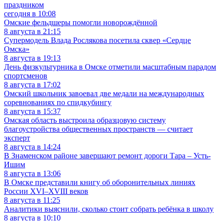
праздником
сегодня в 10:08
Омские фельдшеры помогли новорождённой
8 августа в 21:15
Супермодель Влада Рослякова посетила сквер «Сердце
Омска»
8 августа в 19:13
День физкультурника в Омске отметили масштабным парадом
спортсменов
8 августа в 17:02
Омский школьник завоевал две медали на международных
соревнованиях по спидкубингу
8 августа в 15:37
Омская область выстроила образцовую систему
благоустройства общественных пространств — считает
эксперт
8 августа в 14:24
В Знаменском районе завершают ремонт дороги Тара – Усть-
Ишим
8 августа в 13:06
В Омске представили книгу об оборонительных линиях
России XVI–XVIII веков
8 августа в 11:25
Аналитики выяснили, сколько стоит собрать ребёнка в школу
8 августа в 10:10