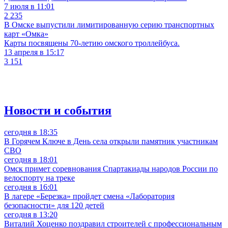
7 июля в 11:01
2 235
В Омске выпустили лимитированную серию транспортных
карт «Омка»
Карты посвящены 70-летию омского троллейбуса.
13 апреля в 15:17
3 151
Новости и события
сегодня в 18:35
В Горячем Ключе в День села открыли памятник участникам
СВО
сегодня в 18:01
Омск примет соревнования Спартакиады народов России по
велоспорту на треке
сегодня в 16:01
В лагере «Березка» пройдет смена «Лаборатория
безопасности» для 120 детей
сегодня в 13:20
Виталий Хоценко поздравил строителей с профессиональным