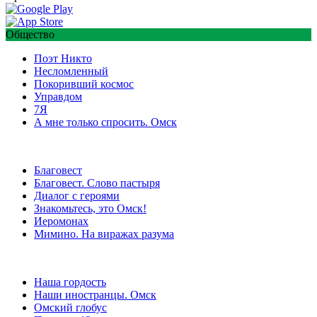
Общество
Поэт Никто
Несломленный
Покоривший космос
Управдом
7Я
А мне только спросить. Омск
Благовест
Благовест. Слово пастыря
Диалог с героями
Знакомьтесь, это Омск!
Иеромонах
Мимино. На виражах разума
Наша гордость
Наши иностранцы. Омск
Омский глобус