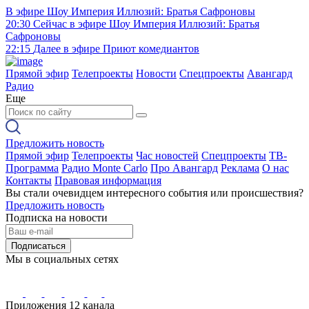
В эфире
Шоу Империя Иллюзий: Братья Сафроновы
20:30
Сейчас в эфире
Шоу Империя Иллюзий: Братья
Сафроновы
22:15
Далее в эфире
Приют комедиантов
Прямой эфир
Телепроекты
Новости
Спецпроекты
Авангард
Радио
Еще
Предложить новость
Прямой эфир
Телепроекты
Час новостей
Спецпроекты
ТВ-
Программа
Радио Monte Carlo
Про Авангард
Реклама
О нас
Контакты
Правовая информация
Вы стали очевидцем интересного события или происшествия?
Предложить новость
Подписка на новости
Подписаться
Мы в социальных сетях
Приложения 12 канала