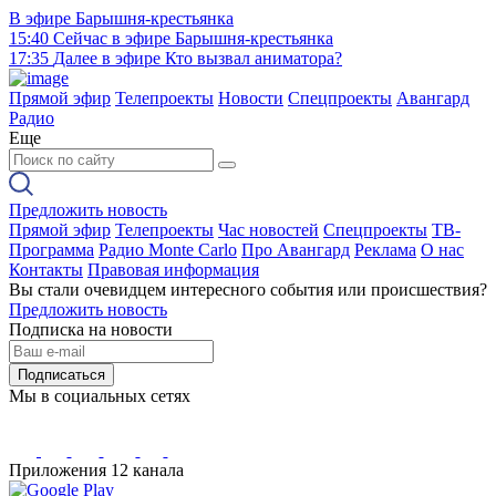
В эфире
Барышня-крестьянка
15:40
Сейчас в эфире
Барышня-крестьянка
17:35
Далее в эфире
Кто вызвал аниматора?
Прямой эфир
Телепроекты
Новости
Спецпроекты
Авангард
Радио
Еще
Предложить новость
Прямой эфир
Телепроекты
Час новостей
Спецпроекты
ТВ-
Программа
Радио Monte Carlo
Про Авангард
Реклама
О нас
Контакты
Правовая информация
Вы стали очевидцем интересного события или происшествия?
Предложить новость
Подписка на новости
Подписаться
Мы в социальных сетях
Приложения 12 канала