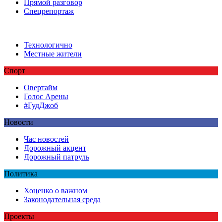
Прямой разговор
Спецрепортаж
Технологично
Местные жители
Спорт
Овертайм
Голос Арены
#ГудДжоб
Новости
Час новостей
Дорожный акцент
Дорожный патруль
Политика
Хоценко о важном
Законодательная среда
Проекты