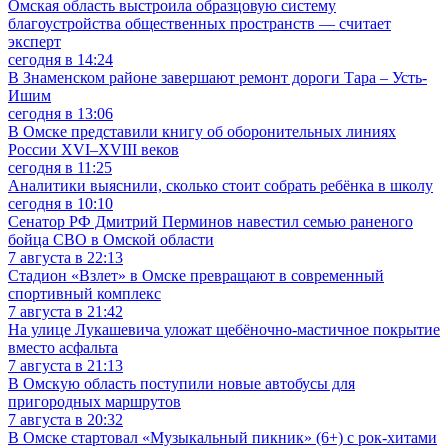
Омская область выстроила образцовую систему
благоустройства общественных пространств — считает
эксперт
сегодня в 14:24
В Знаменском районе завершают ремонт дороги Тара – Усть-
Ишим
сегодня в 13:06
В Омске представили книгу об оборонительных линиях
России XVI–XVIII веков
сегодня в 11:25
Аналитики выяснили, сколько стоит собрать ребёнка в школу
сегодня в 10:10
Сенатор РФ Дмитрий Перминов навестил семью раненого
бойца СВО в Омской области
7 августа в 22:13
Стадион «Взлет» в Омске превращают в современный
спортивный комплекс
7 августа в 21:42
На улице Лукашевича уложат щебёночно-мастичное покрытие
вместо асфальта
7 августа в 21:13
В Омскую область поступили новые автобусы для
пригородных маршрутов
7 августа в 20:32
В Омске стартовал «Музыкальный пикник» (6+) с рок-хитами