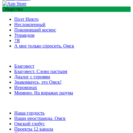
Общество
Поэт Никто
Несломленный
Покоривший космос
Управдом
7Я
А мне только спросить. Омск
Благовест
Благовест. Слово пастыря
Диалог с героями
Знакомьтесь, это Омск!
Иеромонах
Мимино. На виражах разума
Наша гордость
Наши иностранцы. Омск
Омский глобус
Проекты 12 канала