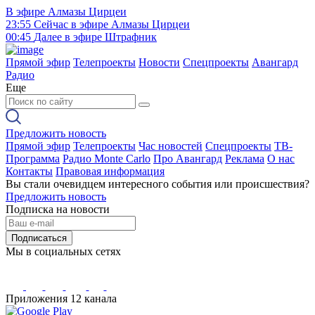
В эфире
Алмазы Цирцеи
23:55
Сейчас в эфире
Алмазы Цирцеи
00:45
Далее в эфире
Штрафник
Прямой эфир
Телепроекты
Новости
Спецпроекты
Авангард
Радио
Еще
Предложить новость
Прямой эфир
Телепроекты
Час новостей
Спецпроекты
ТВ-
Программа
Радио Monte Carlo
Про Авангард
Реклама
О нас
Контакты
Правовая информация
Вы стали очевидцем интересного события или происшествия?
Предложить новость
Подписка на новости
Подписаться
Мы в социальных сетях
Приложения 12 канала