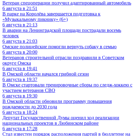
Ветеран спецоперации получил адаптированный автомобиль
6 августа в 21:51
В парке на Королёва завершается подготовка к
«Музыкальному пикнику» (6+)
6 августа в 21:13
В аварии на Ленинградской площади пострадали восемь
человек
6 августа в 21:03
Омские полицейские помогли вернуть собаку в семью
6 августа в 20:00
Ветеранов строительной отрасли поздравили в Советском
округе Омска
6 августа в 19:41
В Омской области начался грибной сезон
6 августа в 19:37
В Омске стартовали тренировочные сборы по следж-хоккею с
участием ветеранов СВО
6 августа в 19:30
В Омской области обновили программу повышения
рождаемости до 2030 года
6 августа в 18:24
Депутат Государственной Думы оценил ход реализации
национальных проектов в Любинском районе
6 августа в 17:28
Стал известен порядок расположения партий в бюллетене на