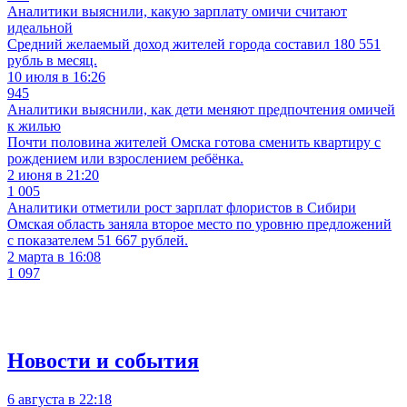
Аналитики выяснили, какую зарплату омичи считают
идеальной
Средний желаемый доход жителей города составил 180 551
рубль в месяц.
10 июля в 16:26
945
Аналитики выяснили, как дети меняют предпочтения омичей
к жилью
Почти половина жителей Омска готова сменить квартиру с
рождением или взрослением ребёнка.
2 июня в 21:20
1 005
Аналитики отметили рост зарплат флористов в Сибири
Омская область заняла второе место по уровню предложений
с показателем 51 667 рублей.
2 марта в 16:08
1 097
Новости и события
6 августа в 22:18