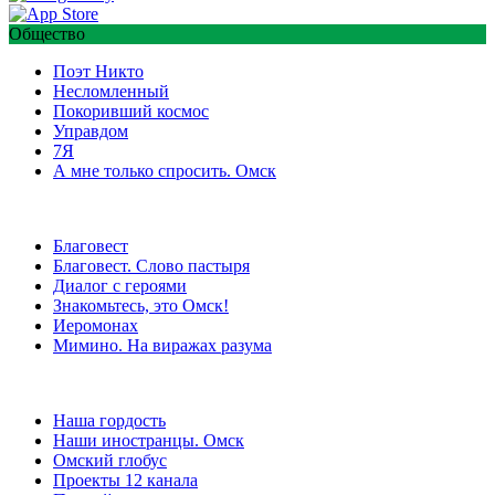
Общество
Поэт Никто
Несломленный
Покоривший космос
Управдом
7Я
А мне только спросить. Омск
Благовест
Благовест. Слово пастыря
Диалог с героями
Знакомьтесь, это Омск!
Иеромонах
Мимино. На виражах разума
Наша гордость
Наши иностранцы. Омск
Омский глобус
Проекты 12 канала