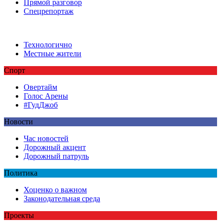
Прямой разговор
Спецрепортаж
Технологично
Местные жители
Спорт
Овертайм
Голос Арены
#ГудДжоб
Новости
Час новостей
Дорожный акцент
Дорожный патруль
Политика
Хоценко о важном
Законодательная среда
Проекты