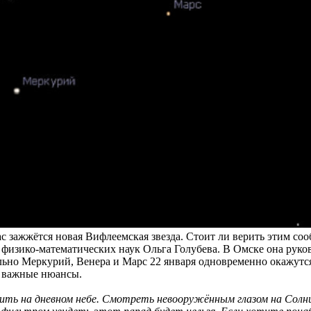
ас зажжётся новая Вифлеемская звезда. Стоит ли верить этим со
т физико-математических наук Ольга Голубева. В Омске она рук
ельно Меркурий, Венера и Марс 22 января одновременно окажутс
ь важные нюансы.
ть на дневном небе. Смотреть невооружённым глазом на Солнце