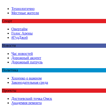
Технологично
Местные жители
Спорт
Овертайм
Голос Арены
#ГудДжоб
Новости
Час новостей
Дорожный акцент
Дорожный патруль
Политика
Хоценко о важном
Законодательная среда
Проекты
Достоевский точка Омск
Академия ремонта