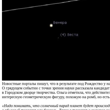
Новостные порталы пишут, что в результате под Рождество у н
О грядущем событии с точки зрения науки рассказала кандида
в Городском дворце творчества. Ольга отметила, что действит
интересную геометрическую фигуру, похожую на ромб, но ест
«Надо понимать, что солнечный парад планет будет происходи