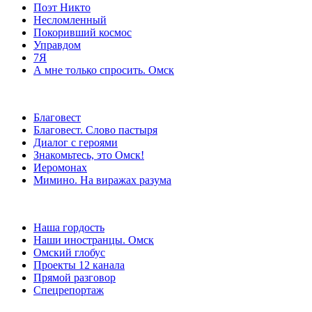
Поэт Никто
Несломленный
Покоривший космос
Управдом
7Я
А мне только спросить. Омск
Благовест
Благовест. Слово пастыря
Диалог с героями
Знакомьтесь, это Омск!
Иеромонах
Мимино. На виражах разума
Наша гордость
Наши иностранцы. Омск
Омский глобус
Проекты 12 канала
Прямой разговор
Спецрепортаж