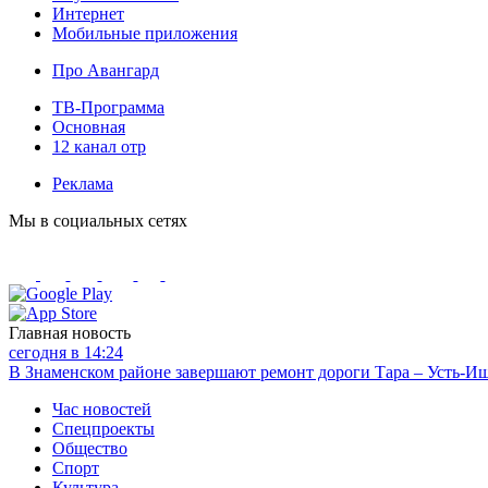
Интернет
Мобильные приложения
Про Авангард
ТВ-Программа
Основная
12 канал отр
Реклама
Мы в социальных сетях
Главная новость
сегодня в 14:24
В Знаменском районе завершают ремонт дороги Тара – Усть-И
Час новостей
Спецпроекты
Общество
Спорт
Культура