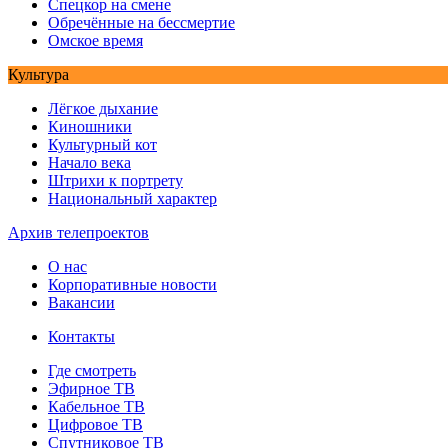
Спецкор на смене
Обречённые на бессмертие
Омское время
Культура
Лёгкое дыхание
Киношники
Культурный кот
Начало века
Штрихи к портрету
Национальный характер
Архив телепроектов
О нас
Корпоративные новости
Вакансии
Контакты
Где смотреть
Эфирное ТВ
Кабельное ТВ
Цифровое ТВ
Спутниковое ТВ