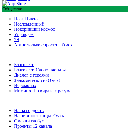
Общество
Поэт Никто
Несломленный
Покоривший космос
Управдом
7Я
А мне только спросить. Омск
Благовест
Благовест. Слово пастыря
Диалог с героями
Знакомьтесь, это Омск!
Иеромонах
Мимино. На виражах разума
Наша гордость
Наши иностранцы. Омск
Омский глобус
Проекты 12 канала