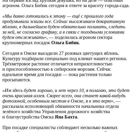
На первый взгляд хрупкая девушка, но на деле — опытный
агроном. Ольга Бибик сегодня в ответе за красоту города-сада.
«Мы давно готовились к этому — ещё с прошлого года
продумывали эскизы все. Сейчас высаживаем декоративную
яблоню, в дальнейшем будем обязательно поливать, следить
за ней, не согласно графику, а в связи с погодными условиями
будем отслеживать
», — поделилась агроном сектора
крупномерных посадок
Ольга Бибик
.
Сегодня в Омске высадили 27 розовых цветущих яблонь.
Культуру подбирали специально под климат нашего региона.
Трёхметровое растение отличается неприхотливостью
и приспособленностью к сибирским морозам. Сейчас
идеальное время для посадки — пока растения только
просыпаются.
«Им здесь будет хорошо, и лет через 10, я полагаю, это будет
очень красивая аллея. Скорее всего, она станет какой-нибудь
фотозоной, особенным местом в Омске, я в это верю
», —
рассказала исполняющий обязанности начальника отдела
зелёного хозяйства Управления дорожного хозяйства
и благоустройства Омска
Яна Бахта
.
При посадке специалисты соблюдают несколько важных