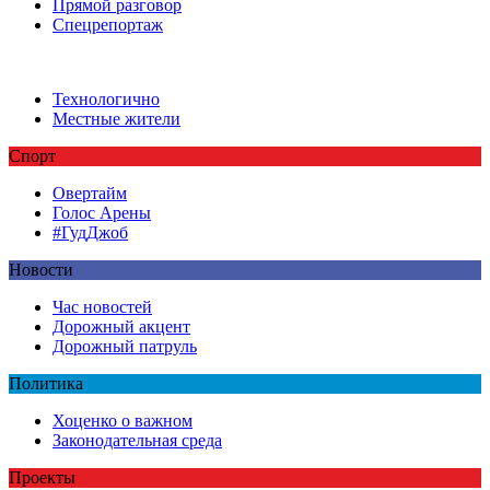
Прямой разговор
Спецрепортаж
Технологично
Местные жители
Спорт
Овертайм
Голос Арены
#ГудДжоб
Новости
Час новостей
Дорожный акцент
Дорожный патруль
Политика
Хоценко о важном
Законодательная среда
Проекты