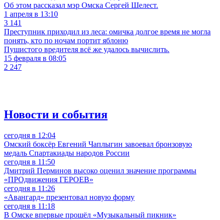
Об этом рассказал мэр Омска Сергей Шелест.
1 апреля в 13:10
3 141
Преступник приходил из леса: омичка долгое время не могла
понять, кто по ночам портит яблоню
Пушистого вредителя всё же удалось вычислить.
15 февраля в 08:05
2 247
Новости и события
сегодня в 12:04
Омский боксёр Евгений Чаплыгин завоевал бронзовую
медаль Спартакиады народов России
сегодня в 11:50
Дмитрий Перминов высоко оценил значение программы
«ПРОдвижения ГЕРОЕВ»
сегодня в 11:26
«Авангард» презентовал новую форму
сегодня в 11:18
В Омске впервые прошёл «Музыкальный пикник»