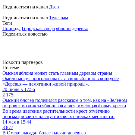
Подписаться на канал
Дзен
Подписаться на канал
Телеграм
Теги
Природа
Городская среда
яблони
деревья
Поделиться новостью
Новости партнеров
По теме
Омская яблоня может стать главным деревом страны
Омичи могут проголосовать за свою яблоню в конкурсе
«Деревья — памятники живой природы».
20 июля в 17:56
2 175
Омский блогер поделился рассказом о том, как на «Зелёном
острове» возникла яблоневая аллея, имеющая форму креста
Во время цветения растительности крест отчётливо
просматривается на спутниковых снимках местности.
14 мая в 15:44
3 877
В Омске высадят более тысячи деревьев