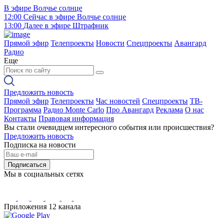
В эфире
Волчье солнце
12:00
Сейчас в эфире
Волчье солнце
13:00
Далее в эфире
Штрафник
Прямой эфир
Телепроекты
Новости
Спецпроекты
Авангард
Радио
Еще
Предложить новость
Прямой эфир
Телепроекты
Час новостей
Спецпроекты
ТВ-
Программа
Радио Monte Carlo
Про Авангард
Реклама
О нас
Контакты
Правовая информация
Вы стали очевидцем интересного события или происшествия?
Предложить новость
Подписка на новости
Подписаться
Мы в социальных сетях
Приложения 12 канала