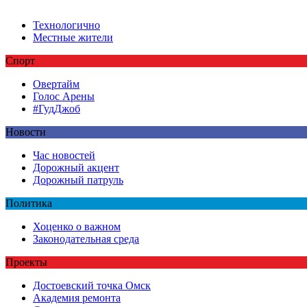
Технологично
Местные жители
Спорт
Овертайм
Голос Арены
#ГудДжоб
Новости
Час новостей
Дорожный акцент
Дорожный патруль
Политика
Хоценко о важном
Законодательная среда
Проекты
Достоевский точка Омск
Академия ремонта