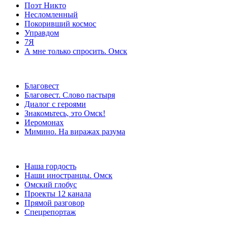
Поэт Никто
Несломленный
Покоривший космос
Управдом
7Я
А мне только спросить. Омск
Благовест
Благовест. Слово пастыря
Диалог с героями
Знакомьтесь, это Омск!
Иеромонах
Мимино. На виражах разума
Наша гордость
Наши иностранцы. Омск
Омский глобус
Проекты 12 канала
Прямой разговор
Спецрепортаж