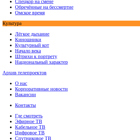
Спецкор на смене
Обречённые на бессмертие
Омское время
Культура
Лёгкое дыхание
Киношники
Культурный кот
Начало века
Штрихи к портрету
Национальный характер
Архив телепроектов
О нас
Корпоративные новости
Вакансии
Контакты
Где смотреть
Эфирное ТВ
Кабельное ТВ
Цифровое ТВ
Спутниковое ТВ