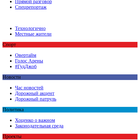
Прямой разговор
Спецрепортаж
Технологично
Местные жители
Спорт
Овертайм
Голос Арены
#ГудДжоб
Новости
Час новостей
Дорожный акцент
Дорожный патруль
Политика
Хоценко о важном
Законодательная среда
Проекты