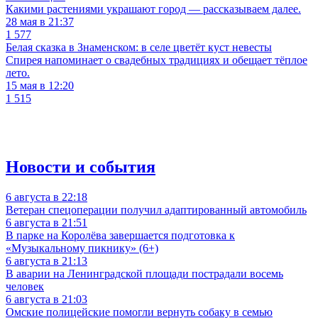
Какими растениями украшают город — рассказываем далее.
28 мая в 21:37
1 577
Белая сказка в Знаменском: в селе цветёт куст невесты
Спирея напоминает о свадебных традициях и обещает тёплое
лето.
15 мая в 12:20
1 515
Новости и события
6 августа в 22:18
Ветеран спецоперации получил адаптированный автомобиль
6 августа в 21:51
В парке на Королёва завершается подготовка к
«Музыкальному пикнику» (6+)
6 августа в 21:13
В аварии на Ленинградской площади пострадали восемь
человек
6 августа в 21:03
Омские полицейские помогли вернуть собаку в семью