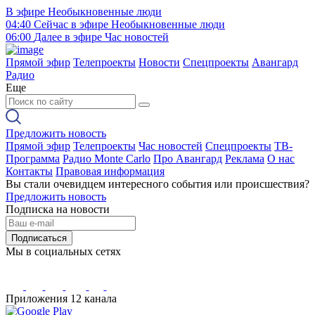
В эфире
Необыкновенные люди
04:40
Сейчас в эфире
Необыкновенные люди
06:00
Далее в эфире
Час новостей
Прямой эфир
Телепроекты
Новости
Спецпроекты
Авангард
Радио
Еще
Предложить новость
Прямой эфир
Телепроекты
Час новостей
Спецпроекты
ТВ-
Программа
Радио Monte Carlo
Про Авангард
Реклама
О нас
Контакты
Правовая информация
Вы стали очевидцем интересного события или происшествия?
Предложить новость
Подписка на новости
Подписаться
Мы в социальных сетях
Приложения 12 канала