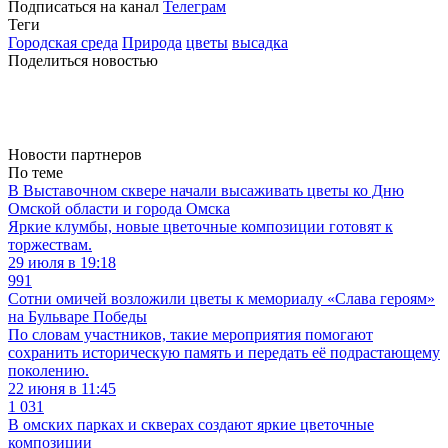
Подписаться на канал
Телеграм
Теги
Городская среда
Природа
цветы
высадка
Поделиться новостью
Новости партнеров
По теме
В Выставочном сквере начали высаживать цветы ко Дню
Омской области и города Омска
Яркие клумбы, новые цветочные композиции готовят к
торжествам.
29 июля в 19:18
991
Сотни омичей возложили цветы к мемориалу «Слава героям»
на Бульваре Победы
По словам участников, такие мероприятия помогают
сохранить историческую память и передать её подрастающему
поколению.
22 июня в 11:45
1 031
В омских парках и скверах создают яркие цветочные
композиции