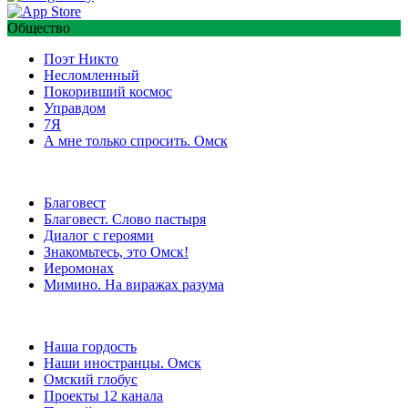
Общество
Поэт Никто
Несломленный
Покоривший космос
Управдом
7Я
А мне только спросить. Омск
Благовест
Благовест. Слово пастыря
Диалог с героями
Знакомьтесь, это Омск!
Иеромонах
Мимино. На виражах разума
Наша гордость
Наши иностранцы. Омск
Омский глобус
Проекты 12 канала