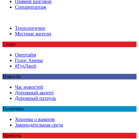
Прямой разговор
Спецрепортаж
Технологично
Местные жители
Спорт
Овертайм
Голос Арены
#ГудДжоб
Новости
Час новостей
Дорожный акцент
Дорожный патруль
Политика
Хоценко о важном
Законодательная среда
Проекты