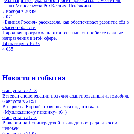
реализации федерального проекта рассказала заместитель
главы Минсельхоза РФ Ксения Шевёлкина.
7 ноября в 20:49
2 071
«Единая Россия» рассказала, как обеспечивает развитие сёл в
Омской области
Народная программа партии охватывает наиболее важные
направления в этой сфере.
14 октября в 16:33
4 035
Новости и события
6 августа в 22:18
Ветеран спецоперации получил адаптированный автомобиль
6 августа в 21:51
В парке на Королёва завершается подготовка к
«Музыкальному пикнику» (6+)
6 августа в 21:13
В аварии на Ленинградской площади пострадали восемь
человек
6 августа в 21:03