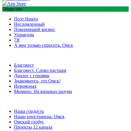
Общество
Поэт Никто
Несломленный
Покоривший космос
Управдом
7Я
А мне только спросить. Омск
Благовест
Благовест. Слово пастыря
Диалог с героями
Знакомьтесь, это Омск!
Иеромонах
Мимино. На виражах разума
Наша гордость
Наши иностранцы. Омск
Омский глобус
Проекты 12 канала