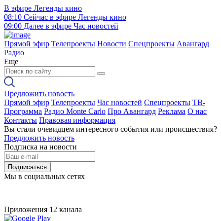
В эфире
Легенды кино
08:10
Сейчас в эфире
Легенды кино
09:00
Далее в эфире
Час новостей
Прямой эфир
Телепроекты
Новости
Спецпроекты
Авангард
Радио
Еще
Предложить новость
Прямой эфир
Телепроекты
Час новостей
Спецпроекты
ТВ-
Программа
Радио Monte Carlo
Про Авангард
Реклама
О нас
Контакты
Правовая информация
Вы стали очевидцем интересного события или происшествия?
Предложить новость
Подписка на новости
Подписаться
Мы в социальных сетях
Приложения 12 канала