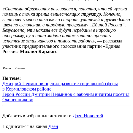
«Система образования развивается, понятно, что ей нужна
помощь с точки зрения вышестоящих структур. Конечно,
есть очень много наказов со стороны учителей и руководства
школ по включению в народную программу „Единой России“.
Безусловно, эти наказы все будут переданы в народную
программу, ну а наша задача потом контролировать
исполнение этих наказов и помогать району»
, — рассказал
участник предварительного голосования партии «Единая
Россия»
Михаил Каракоз
.
Фото: 12 канал.
По теме:
Дмитрий Перминов оценил развитие социальной сферы
в Кормиловском районе
Герой России Дмитрий Перминов с рабочим визитом посетил
Оконешниково
Добавить в избранные источники
Дзен.Новостей
Подписаться на канал
Дзен