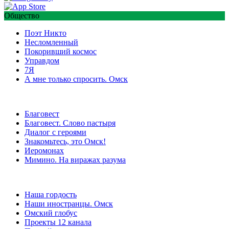
Общество
Поэт Никто
Несломленный
Покоривший космос
Управдом
7Я
А мне только спросить. Омск
Благовест
Благовест. Слово пастыря
Диалог с героями
Знакомьтесь, это Омск!
Иеромонах
Мимино. На виражах разума
Наша гордость
Наши иностранцы. Омск
Омский глобус
Проекты 12 канала