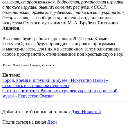
вельская, старооскольская, добровская, романовская игрушка,
а также игрушки бывших союзных республик СССР:
дагестанская, армянская, узбекская, таджикская, украинская,
белорусская»,
— сообщила хранитель фонда народного
искусства Омского музея имени М. А. Врубеля
Светлана
Ашаева
.
Выставка будет работать до января 2027 года. Кроме
экскурсий, здесь будут проводиться игровые программы
и мастер-классы, для них в выставочном зале подготовили
особое пространство, стилизованное под крестьянскую избу.
Фото: Владислав Осинцев, 12 канал.
По теме:
Город, время и игрушки: в музее «Искусство Омска»
открылась выставка-эксперимент
Сотни раритетных ёлочных игрушек украсили городской
музей «Искусство Омска»
Добавить в избранные источники
Дзен.Новостей
Подписаться на канал
Дзен