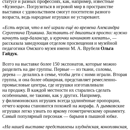
статусе и разных профессиях, как, например, известные
«Кузнецы». Погрузиться в игровой мир в пространстве
выставки с удовольствием смогут посетители разного
возраста, ведь народные игрушки не устаревают.
«Есть версия, что в неё играли ещё во времена Александра
Сергеевича Пушкина. Заставить её двигаться просто: нужно
качнуть шар-балансир, и курочки начинают клевать», —
рассказала заведующая отделом просвещения и музейной
педагогики Омского музея имени М. А. Врубеля
Ольга
Гайдук
.
Всего на выставке более 150 экспонатов, которые можно
разделить на две группы. Первые — из ткани, соломы,
дерева — делались в семье, чтобы дети с ними играли. Вторая
группа, и она более обширная, представляет ремесленно-
промысловые центры, где игрушки изготавливали
на продажу. В каждой местности их старались сделать
особенными, не такими, как у других. Например,
у филимоновских игрушек всегда удлинённые пропорции,
отчего корова становится похожей на жирафа. А дымковские
игрушки легко узнать по яркому геометрическому орнаменту.
Самый популярный персонаж — барыня в пышной юбке.
«На нашей выставке представлены хлуднёвская, коноплянская,