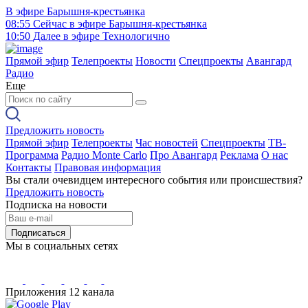
В эфире
Барышня-крестьянка
08:55
Сейчас в эфире
Барышня-крестьянка
10:50
Далее в эфире
Технологично
Прямой эфир
Телепроекты
Новости
Спецпроекты
Авангард
Радио
Еще
Предложить новость
Прямой эфир
Телепроекты
Час новостей
Спецпроекты
ТВ-
Программа
Радио Monte Carlo
Про Авангард
Реклама
О нас
Контакты
Правовая информация
Вы стали очевидцем интересного события или происшествия?
Предложить новость
Подписка на новости
Подписаться
Мы в социальных сетях
Приложения 12 канала