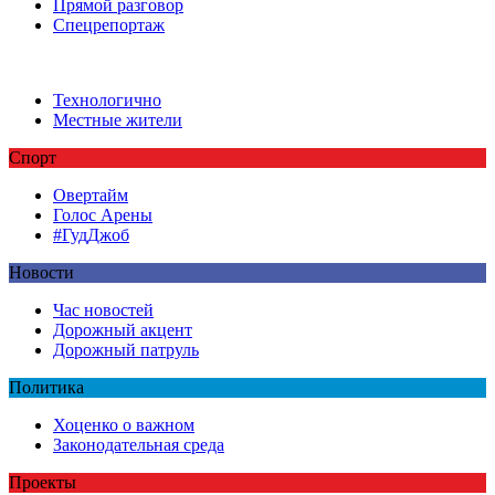
Прямой разговор
Спецрепортаж
Технологично
Местные жители
Спорт
Овертайм
Голос Арены
#ГудДжоб
Новости
Час новостей
Дорожный акцент
Дорожный патруль
Политика
Хоценко о важном
Законодательная среда
Проекты