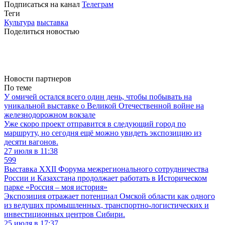
Подписаться на канал
Телеграм
Теги
Культура
выставка
Поделиться новостью
Новости партнеров
По теме
У омичей остался всего один день, чтобы побывать на
уникальной выставке о Великой Отечественной войне на
железнодорожном вокзале
Уже скоро проект отправится в следующий город по
маршруту, но сегодня ещё можно увидеть экспозицию из
десяти вагонов.
27 июля в 11:38
599
Выставка XXII Форума межрегионального сотрудничества
России и Казахстана продолжает работать в Историческом
парке «Россия – моя история»
Экспозиция отражает потенциал Омской области как одного
из ведущих промышленных, транспортно-логистических и
инвестиционных центров Сибири.
25 июля в 17:37