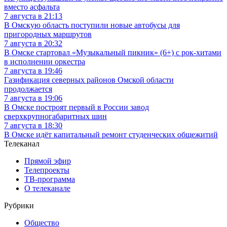
вместо асфальта
7 августа в 21:13
В Омскую область поступили новые автобусы для
пригородных маршрутов
7 августа в 20:32
В Омске стартовал «Музыкальный пикник» (6+) с рок-хитами
в исполнении оркестра
7 августа в 19:46
Газификация северных районов Омской области
продолжается
7 августа в 19:06
В Омске построят первый в России завод
сверхкрупногабаритных шин
7 августа в 18:30
В Омске идёт капитальный ремонт студенческих общежитий
Телеканал
Прямой эфир
Телепроекты
ТВ-программа
О телеканале
Рубрики
Общество