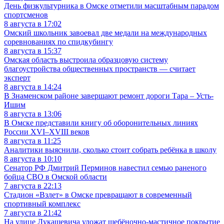
День физкультурника в Омске отметили масштабным парадом
спортсменов
8 августа в 17:02
Омский школьник завоевал две медали на международных
соревнованиях по спидкубингу
8 августа в 15:37
Омская область выстроила образцовую систему
благоустройства общественных пространств — считает
эксперт
8 августа в 14:24
В Знаменском районе завершают ремонт дороги Тара – Усть-
Ишим
8 августа в 13:06
В Омске представили книгу об оборонительных линиях
России XVI–XVIII веков
8 августа в 11:25
Аналитики выяснили, сколько стоит собрать ребёнка в школу
8 августа в 10:10
Сенатор РФ Дмитрий Перминов навестил семью раненого
бойца СВО в Омской области
7 августа в 22:13
Стадион «Взлет» в Омске превращают в современный
спортивный комплекс
7 августа в 21:42
На улице Лукашевича уложат щебёночно-мастичное покрытие