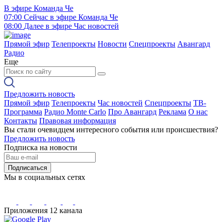
В эфире
Команда Че
07:00
Сейчас в эфире
Команда Че
08:00
Далее в эфире
Час новостей
Прямой эфир
Телепроекты
Новости
Спецпроекты
Авангард
Радио
Еще
Предложить новость
Прямой эфир
Телепроекты
Час новостей
Спецпроекты
ТВ-
Программа
Радио Monte Carlo
Про Авангард
Реклама
О нас
Контакты
Правовая информация
Вы стали очевидцем интересного события или происшествия?
Предложить новость
Подписка на новости
Подписаться
Мы в социальных сетях
Приложения 12 канала