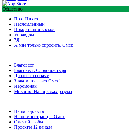
Общество
Поэт Никто
Несломленный
Покоривший космос
Управдом
7Я
А мне только спросить. Омск
Благовест
Благовест. Слово пастыря
Диалог с героями
Знакомьтесь, это Омск!
Иеромонах
Мимино. На виражах разума
Наша гордость
Наши иностранцы. Омск
Омский глобус
Проекты 12 канала