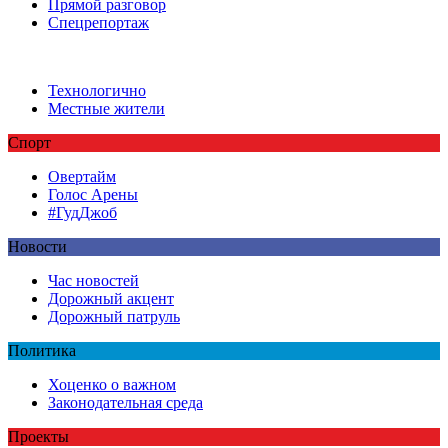
Прямой разговор
Спецрепортаж
Технологично
Местные жители
Спорт
Овертайм
Голос Арены
#ГудДжоб
Новости
Час новостей
Дорожный акцент
Дорожный патруль
Политика
Хоценко о важном
Законодательная среда
Проекты