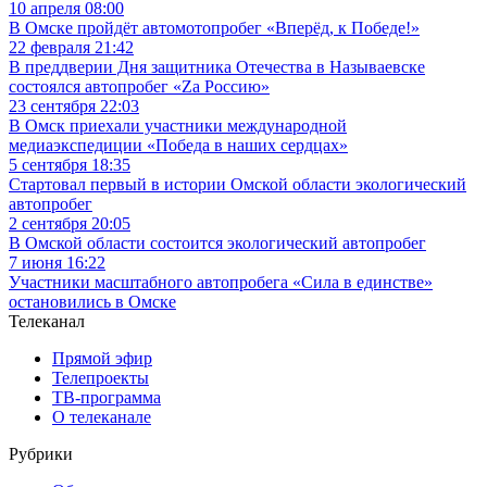
10 апреля 08:00
В Омске пройдёт автомотопробег «Вперёд, к Победе!»
22 февраля 21:42
В преддверии Дня защитника Отечества в Называевске
состоялся автопробег «Zа Россию»
23 сентября 22:03
В Омск приехали участники международной
медиаэкспедиции «Победа в наших сердцах»
5 сентября 18:35
Стартовал первый в истории Омской области экологический
автопробег
2 сентября 20:05
В Омской области состоится экологический автопробег
7 июня 16:22
Участники масштабного автопробега «Сила в единстве»
остановились в Омске
Телеканал
Прямой эфир
Телепроекты
ТВ-программа
О телеканале
Рубрики