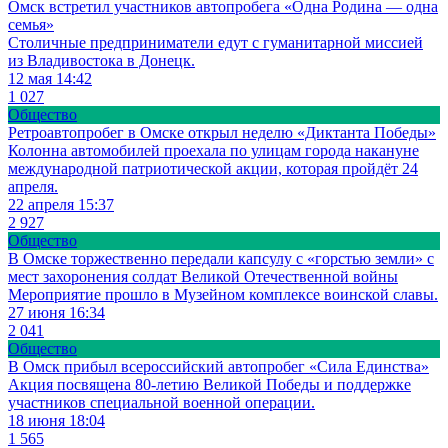
Омск встретил участников автопробега «Одна Родина — одна
семья»
Столичные предприниматели едут с гуманитарной миссией
из Владивостока в Донецк.
12 мая 14:42
1 027
Общество
Ретроавтопробег в Омске открыл неделю «Диктанта Победы»
Колонна автомобилей проехала по улицам города накануне
международной патриотической акции, которая пройдёт 24
апреля.
22 апреля 15:37
2 927
Общество
В Омске торжественно передали капсулу с «горстью земли» с
мест захоронения солдат Великой Отечественной войны
Мероприятие прошло в Музейном комплексе воинской славы.
27 июня 16:34
2 041
Общество
В Омск прибыл всероссийский автопробег «Сила Единства»
Акция посвящена 80-летию Великой Победы и поддержке
участников специальной военной операции.
18 июня 18:04
1 565