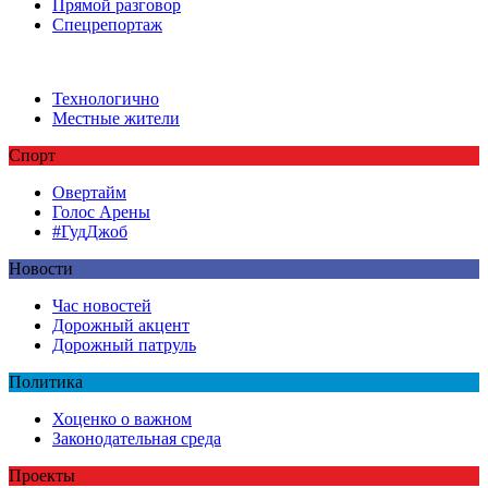
Прямой разговор
Спецрепортаж
Технологично
Местные жители
Спорт
Овертайм
Голос Арены
#ГудДжоб
Новости
Час новостей
Дорожный акцент
Дорожный патруль
Политика
Хоценко о важном
Законодательная среда
Проекты