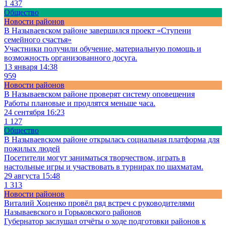
1 437
Общество
Новости районов
В Называевском районе завершился проект «Ступени
семейного счастья»
Участники получили обучение, материальную помощь и
возможность организованного досуга.
13 января 14:38
959
Новости районов
В Называевском районе проверят систему оповещения
Работы плановые и продлятся меньше часа.
24 сентября 16:23
1 127
Общество
В Называевском районе открылась социальная платформа для
пожилых людей
Посетители могут заниматься творчеством, играть в
настольные игры и участвовать в турнирах по шахматам.
29 августа 15:48
1 313
Новости районов
Виталий Хоценко провёл ряд встреч с руководителями
Называевского и Горьковского районов
Губернатор заслушал отчёты о ходе подготовки районов к