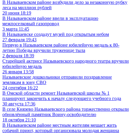
В Называевском районе возбудили дело за незаконную рубку
леса на миллион рублей
20 июня 18:19
В Называевском районе ввели в эксплуатацию
межпоселковый газопровод
3 марта 11:45
В Называевске создадут музей под открытым небом
27 февраля 19:43
Первую в Называевском районе юбилейную медаль к 80-
летию Победы вручили труженице тыла
2 февраля 18:39
Старейшей актрисе Называевского народного театра вручили
юбилейную медаль
26 января 13:58
Называевские дошкольники отправили поздравление
землякам в зону СВО
24 сентября 16:22
В Омской области ремонт Называевской школы № 1
планируют закончить к началу следующего учебного года
30 августа 17:36
В селе Князево Называевского района торжественно открыли
обновлённый памятник Воину-освободителю
18 октября 21:10
В Называевском районе местным жителям мешает жить
собачий приют, который организовала молодая женщина