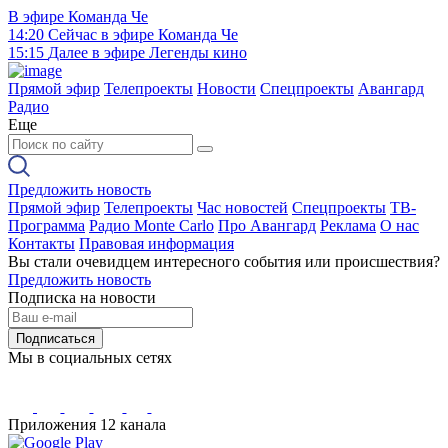
В эфире
Команда Че
14:20
Сейчас в эфире
Команда Че
15:15
Далее в эфире
Легенды кино
Прямой эфир
Телепроекты
Новости
Спецпроекты
Авангард
Радио
Еще
Предложить новость
Прямой эфир
Телепроекты
Час новостей
Спецпроекты
ТВ-
Программа
Радио Monte Carlo
Про Авангард
Реклама
О нас
Контакты
Правовая информация
Вы стали очевидцем интересного события или происшествия?
Предложить новость
Подписка на новости
Подписаться
Мы в социальных сетях
Приложения 12 канала