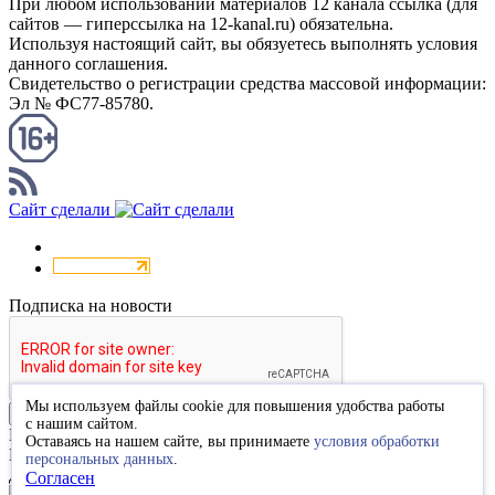
При любом использовании материалов 12 канала ссылка (для
сайтов — гиперссылка на 12-kanal.ru) обязательна.
Используя настоящий сайт, вы обязуетесь выполнять условия
данного соглашения.
Свидетельство о регистрации средства массовой информации:
Эл № ФС77-85780.
КАНАЛ RSS
Сайт сделали
Подписка на новости
Мы используем файлы cookie для повышения удобства работы
Подписаться
с нашим сайтом.
Благодарим за подписку
Оставаясь на нашем сайте, вы принимаете
условия обработки
Пожалуйста, перейдите по ссылке в высланном вам письме
персональных данных
.
для подтверждения подписки.
Согласен