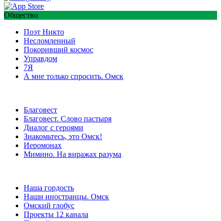
Общество
Поэт Никто
Несломленный
Покоривший космос
Управдом
7Я
А мне только спросить. Омск
Благовест
Благовест. Слово пастыря
Диалог с героями
Знакомьтесь, это Омск!
Иеромонах
Мимино. На виражах разума
Наша гордость
Наши иностранцы. Омск
Омский глобус
Проекты 12 канала