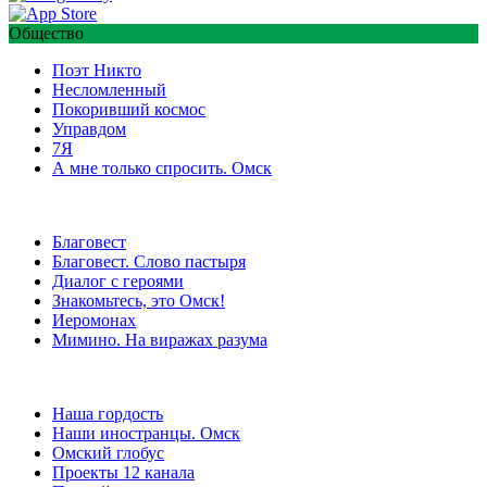
Общество
Поэт Никто
Несломленный
Покоривший космос
Управдом
7Я
А мне только спросить. Омск
Благовест
Благовест. Слово пастыря
Диалог с героями
Знакомьтесь, это Омск!
Иеромонах
Мимино. На виражах разума
Наша гордость
Наши иностранцы. Омск
Омский глобус
Проекты 12 канала