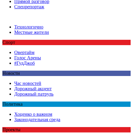
Прямой разговор
Спецрепортаж
Технологично
Местные жители
Спорт
Овертайм
Голос Арены
#ГудДжоб
Новости
Час новостей
Дорожный акцент
Дорожный патруль
Политика
Хоценко о важном
Законодательная среда
Проекты