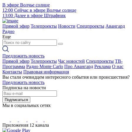
В эфире
Волчье солнце
12:00
Сейчас в эфире
Волчье солнце
13:00
Далее в эфире
Штрафник
Прямой эфир
Телепроекты
Новости
Спецпроекты
Авангард
Радио
Еще
Предложить новость
Прямой эфир
Телепроекты
Час новостей
Спецпроекты
ТВ-
Программа
Радио Monte Carlo
Про Авангард
Реклама
О нас
Контакты
Правовая информация
Вы стали очевидцем интересного события или происшествия?
Предложить новость
Подписка на новости
Подписаться
Мы в социальных сетях
Приложения 12 канала