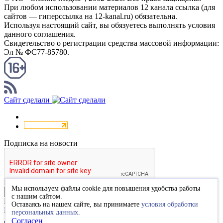
При любом использовании материалов 12 канала ссылка (для
сайтов — гиперссылка на 12-kanal.ru) обязательна.
Используя настоящий сайт, вы обязуетесь выполнять условия
данного соглашения.
Свидетельство о регистрации средства массовой информации:
Эл № ФС77-85780.
КАНАЛ RSS
Сайт сделали
Подписка на новости
Мы используем файлы cookie для повышения удобства работы
Подписаться
с нашим сайтом.
Благодарим за подписку
Оставаясь на нашем сайте, вы принимаете
условия обработки
Пожалуйста, перейдите по ссылке в высланном вам письме
персональных данных
.
для подтверждения подписки.
Согласен