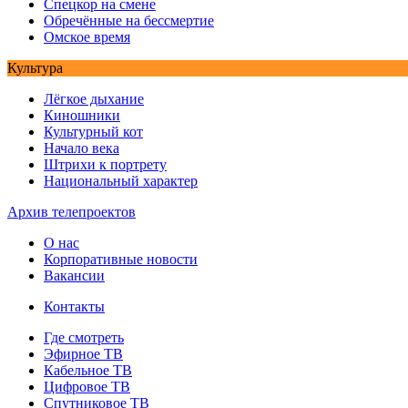
Спецкор на смене
Обречённые на бессмертие
Омское время
Культура
Лёгкое дыхание
Киношники
Культурный кот
Начало века
Штрихи к портрету
Национальный характер
Архив телепроектов
О нас
Корпоративные новости
Вакансии
Контакты
Где смотреть
Эфирное ТВ
Кабельное ТВ
Цифровое ТВ
Спутниковое ТВ