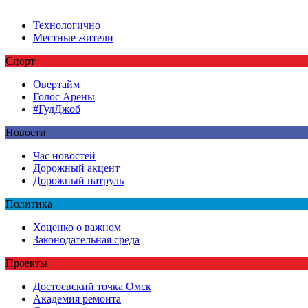
Технологично
Местные жители
Спорт
Овертайм
Голос Арены
#ГудДжоб
Новости
Час новостей
Дорожный акцент
Дорожный патруль
Политика
Хоценко о важном
Законодательная среда
Проекты
Достоевский точка Омск
Академия ремонта