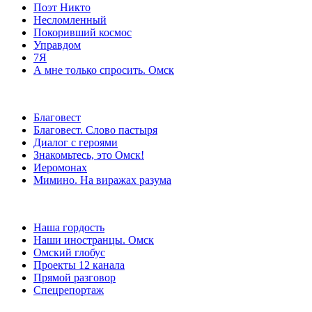
Поэт Никто
Несломленный
Покоривший космос
Управдом
7Я
А мне только спросить. Омск
Благовест
Благовест. Слово пастыря
Диалог с героями
Знакомьтесь, это Омск!
Иеромонах
Мимино. На виражах разума
Наша гордость
Наши иностранцы. Омск
Омский глобус
Проекты 12 канала
Прямой разговор
Спецрепортаж