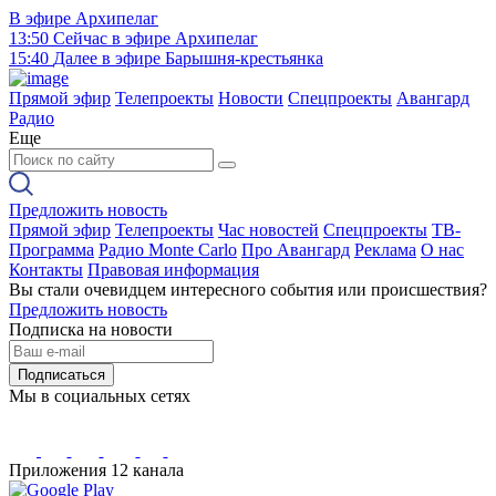
В эфире
Архипелаг
13:50
Сейчас в эфире
Архипелаг
15:40
Далее в эфире
Барышня-крестьянка
Прямой эфир
Телепроекты
Новости
Спецпроекты
Авангард
Радио
Еще
Предложить новость
Прямой эфир
Телепроекты
Час новостей
Спецпроекты
ТВ-
Программа
Радио Monte Carlo
Про Авангард
Реклама
О нас
Контакты
Правовая информация
Вы стали очевидцем интересного события или происшествия?
Предложить новость
Подписка на новости
Подписаться
Мы в социальных сетях
Приложения 12 канала