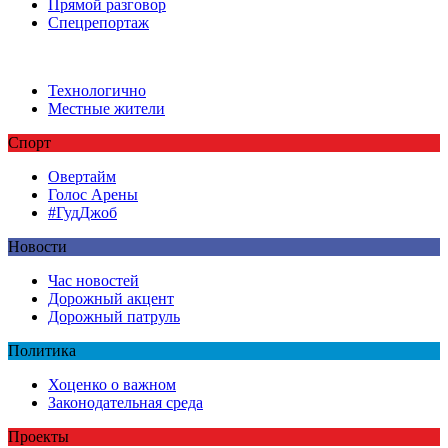
Прямой разговор
Спецрепортаж
Технологично
Местные жители
Спорт
Овертайм
Голос Арены
#ГудДжоб
Новости
Час новостей
Дорожный акцент
Дорожный патруль
Политика
Хоценко о важном
Законодательная среда
Проекты