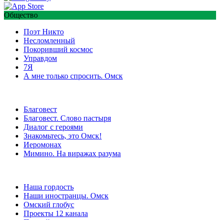
Общество
Поэт Никто
Несломленный
Покоривший космос
Управдом
7Я
А мне только спросить. Омск
Благовест
Благовест. Слово пастыря
Диалог с героями
Знакомьтесь, это Омск!
Иеромонах
Мимино. На виражах разума
Наша гордость
Наши иностранцы. Омск
Омский глобус
Проекты 12 канала