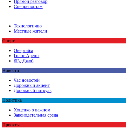
Прямой разговор
Спецрепортаж
Технологично
Местные жители
Спорт
Овертайм
Голос Арены
#ГудДжоб
Новости
Час новостей
Дорожный акцент
Дорожный патруль
Политика
Хоценко о важном
Законодательная среда
Проекты