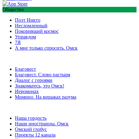
Общество
Поэт Никто
Несломленный
Покоривший космос
Управдом
7Я
А мне только спросить. Омск
Благовест
Благовест. Слово пастыря
Диалог с героями
Знакомьтесь, это Омск!
Иеромонах
Мимино. На виражах разума
Наша гордость
Наши иностранцы. Омск
Омский глобус
Проекты 12 канала