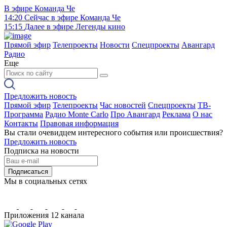
В эфире
Команда Че
14:20
Сейчас в эфире
Команда Че
15:15
Далее в эфире
Легенды кино
Прямой эфир
Телепроекты
Новости
Спецпроекты
Авангард
Радио
Еще
Предложить новость
Прямой эфир
Телепроекты
Час новостей
Спецпроекты
ТВ-
Программа
Радио Monte Carlo
Про Авангард
Реклама
О нас
Контакты
Правовая информация
Вы стали очевидцем интересного события или происшествия?
Предложить новость
Подписка на новости
Подписаться
Мы в социальных сетях
Приложения 12 канала