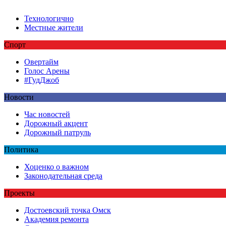
Технологично
Местные жители
Спорт
Овертайм
Голос Арены
#ГудДжоб
Новости
Час новостей
Дорожный акцент
Дорожный патруль
Политика
Хоценко о важном
Законодательная среда
Проекты
Достоевский точка Омск
Академия ремонта