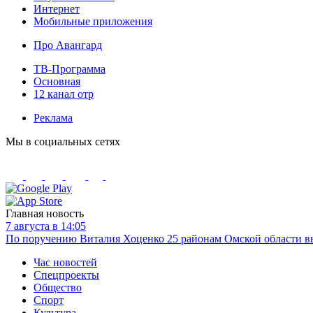
Интернет
Мобильные приложения
Про Авангард
ТВ-Программа
Основная
12 канал отр
Реклама
Мы в социальных сетях
Главная новость
7 августа в 14:05
По поручению Виталия Хоценко 25 районам Омской области вы
Час новостей
Спецпроекты
Общество
Спорт
Культура