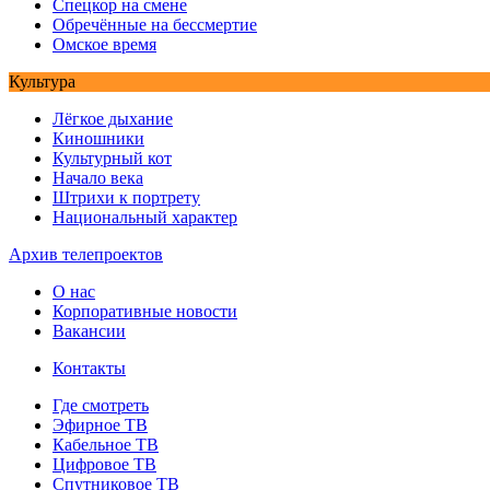
Спецкор на смене
Обречённые на бессмертие
Омское время
Культура
Лёгкое дыхание
Киношники
Культурный кот
Начало века
Штрихи к портрету
Национальный характер
Архив телепроектов
О нас
Корпоративные новости
Вакансии
Контакты
Где смотреть
Эфирное ТВ
Кабельное ТВ
Цифровое ТВ
Спутниковое ТВ