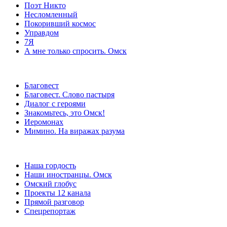
Поэт Никто
Несломленный
Покоривший космос
Управдом
7Я
А мне только спросить. Омск
Благовест
Благовест. Слово пастыря
Диалог с героями
Знакомьтесь, это Омск!
Иеромонах
Мимино. На виражах разума
Наша гордость
Наши иностранцы. Омск
Омский глобус
Проекты 12 канала
Прямой разговор
Спецрепортаж