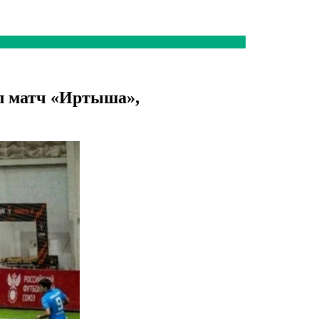
л матч «Иртыша»,