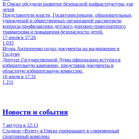
В Омске обсудили развитие безопасной инфраструктуры для
детей
Представители власти, Госавтоинспекции, образовательных
учреждений и общественных организаций рассмотрели
вопросы профилактики детского дорожно-транспортного
травматизма и повышения безопасности детей.
17 июля в 17:26
1 035
Игорь Антропенко подал документы на выдвижение в
Госдуму
Депутат Государственной Думы официально вступил в
избирательную кампанию, представив документы в
областную избирательную комиссию.
16 июля в 17:31
1 211
Новости и события
7 августа в 22:13
Стадион «Взлет» в Омске превращают в современный
спортивный комплекс