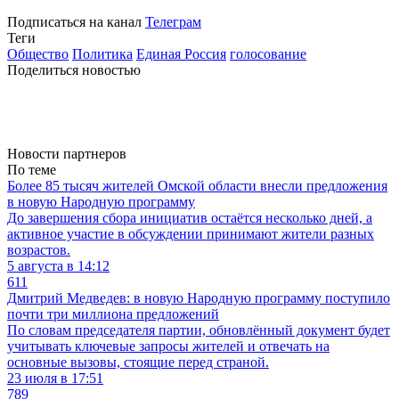
Подписаться на канал
Телеграм
Теги
Общество
Политика
Единая Россия
голосование
Поделиться новостью
Новости партнеров
По теме
Более 85 тысяч жителей Омской области внесли предложения
в новую Народную программу
До завершения сбора инициатив остаётся несколько дней, а
активное участие в обсуждении принимают жители разных
возрастов.
5 августа в 14:12
611
Дмитрий Медведев: в новую Народную программу поступило
почти три миллиона предложений
По словам председателя партии, обновлённый документ будет
учитывать ключевые запросы жителей и отвечать на
основные вызовы, стоящие перед страной.
23 июля в 17:51
789