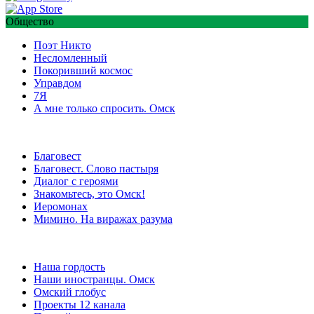
Общество
Поэт Никто
Несломленный
Покоривший космос
Управдом
7Я
А мне только спросить. Омск
Благовест
Благовест. Слово пастыря
Диалог с героями
Знакомьтесь, это Омск!
Иеромонах
Мимино. На виражах разума
Наша гордость
Наши иностранцы. Омск
Омский глобус
Проекты 12 канала