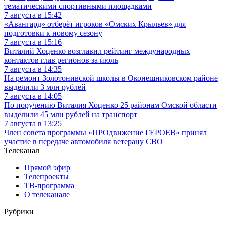
тематическими спортивными площадками
7 августа в 15:42
«Авангард» отберёт игроков «Омских Крыльев» для
подготовки к новому сезону
7 августа в 15:16
Виталий Хоценко возглавил рейтинг международных
контактов глав регионов за июль
7 августа в 14:35
На ремонт Золотонивской школы в Оконешниковском районе
выделили 3 млн рублей
7 августа в 14:05
По поручению Виталия Хоценко 25 районам Омской области
выделили 45 млн рублей на транспорт
7 августа в 13:25
Член совета программы «ПРОдвижение ГЕРОЕВ» принял
участие в передаче автомобиля ветерану СВО
Телеканал
Прямой эфир
Телепроекты
ТВ-программа
О телеканале
Рубрики