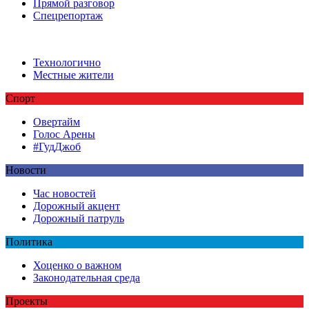
Прямой разговор
Спецрепортаж
Технологично
Местные жители
Спорт
Овертайм
Голос Арены
#ГудДжоб
Новости
Час новостей
Дорожный акцент
Дорожный патруль
Политика
Хоценко о важном
Законодательная среда
Проекты