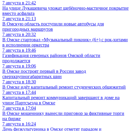
7 августа в 21:42
На улице Лукашевича уложат щебёночно-мастичное покрытие
вместо асфальта
7 августа в 21:13
В Омскую область поступили новые автобусы для
пригородных маршрутов
7 августа в 20:32
В Омске стартовал «Музыкальный пикник» (6+) с рок-хитами
в исполнении оркестра
7 августа в 19:46
Газификация северных районов Омской области
продолжается
7 августа в 19:06
В Омске построят первый в России завод
сверхкрупногабаритных шин
7 августа в 18:30
В Омске идёт капитальный ремонт студенческих общежитий
7 августа в 17:44
Капитальный ремонт коммуникаций завершают в доме на
улице Партсъезда в Омске
7 августа в 17:04
В Омске мошеннику вынесли приговор за фиктивные торги
на бирже
7 августа в 16:24
День физкультурника в Омске отметят парадом и