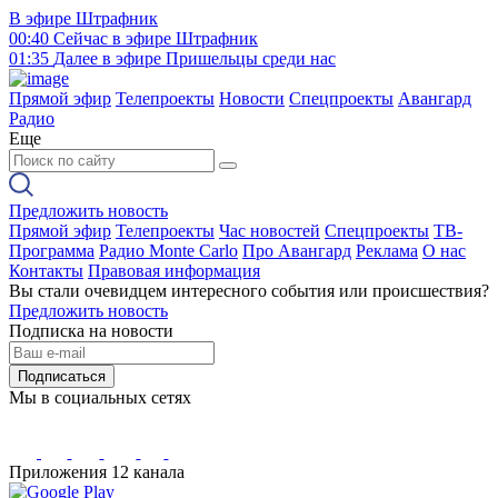
В эфире
Штрафник
00:40
Сейчас в эфире
Штрафник
01:35
Далее в эфире
Пришельцы среди нас
Прямой эфир
Телепроекты
Новости
Спецпроекты
Авангард
Радио
Еще
Предложить новость
Прямой эфир
Телепроекты
Час новостей
Спецпроекты
ТВ-
Программа
Радио Monte Carlo
Про Авангард
Реклама
О нас
Контакты
Правовая информация
Вы стали очевидцем интересного события или происшествия?
Предложить новость
Подписка на новости
Подписаться
Мы в социальных сетях
Приложения 12 канала