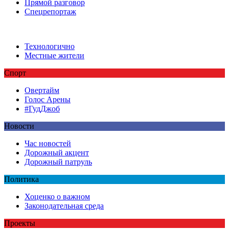
Прямой разговор
Спецрепортаж
Технологично
Местные жители
Спорт
Овертайм
Голос Арены
#ГудДжоб
Новости
Час новостей
Дорожный акцент
Дорожный патруль
Политика
Хоценко о важном
Законодательная среда
Проекты