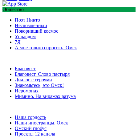
Общество
Поэт Никто
Несломленный
Покоривший космос
Управдом
7Я
А мне только спросить. Омск
Благовест
Благовест. Слово пастыря
Диалог с героями
Знакомьтесь, это Омск!
Иеромонах
Мимино. На виражах разума
Наша гордость
Наши иностранцы. Омск
Омский глобус
Проекты 12 канала