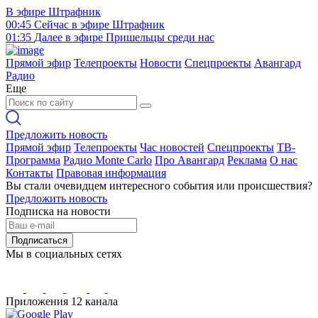
В эфире
Штрафник
00:45
Сейчас в эфире
Штрафник
01:35
Далее в эфире
Пришельцы среди нас
Прямой эфир
Телепроекты
Новости
Спецпроекты
Авангард
Радио
Еще
Предложить новость
Прямой эфир
Телепроекты
Час новостей
Спецпроекты
ТВ-
Программа
Радио Monte Carlo
Про Авангард
Реклама
О нас
Контакты
Правовая информация
Вы стали очевидцем интересного события или происшествия?
Предложить новость
Подписка на новости
Подписаться
Мы в социальных сетях
Приложения 12 канала