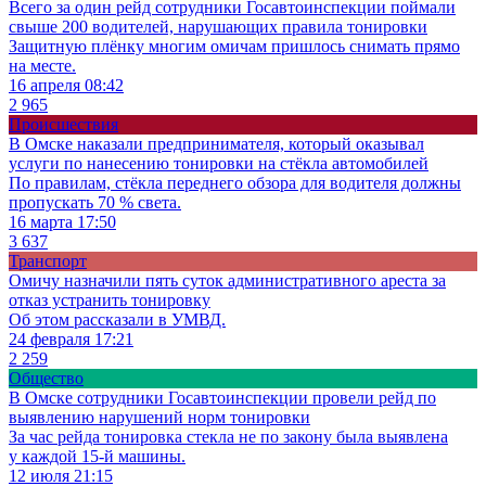
Всего за один рейд сотрудники Госавтоинспекции поймали
свыше 200 водителей, нарушающих правила тонировки
Защитную плёнку многим омичам пришлось снимать прямо
на месте.
16 апреля 08:42
2 965
Происшествия
В Омске наказали предпринимателя, который оказывал
услуги по нанесению тонировки на стёкла автомобилей
По правилам, стёкла переднего обзора для водителя должны
пропускать 70 % света.
16 марта 17:50
3 637
Транспорт
Омичу назначили пять суток административного ареста за
отказ устранить тонировку
Об этом рассказали в УМВД.
24 февраля 17:21
2 259
Общество
В Омске сотрудники Госавтоинспекции провели рейд по
выявлению нарушений норм тонировки
За час рейда тонировка стекла не по закону была выявлена
у каждой 15-й машины.
12 июля 21:15