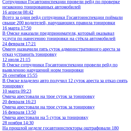
Сотрудники Госавтоинспекции провели рейд по проверке
незаконно тонированных автомобилей
16 апреля 08:42
Всего за один рейд сотрудники Госавтоинспекции поймали
свыше 200 водителей, нарушающих правила тонировки
16 марта 17:50
В Омске наказали предпринимателя, который оказывал
услуги по нанесению тонировки на стёкла автомобилей
24 февраля 17:21
Омичу назначили пять суток административного ареста за
отказ устранить тонировку
12 июля 21:15
В Омске сотрудники Госавтоинспекции провели рейд по
выявлению нарушений норм тонировки
26 сентября 15:55
В Омске владелец авто получил 12 суток ареста за отказ снять
тонировку
10 марта 09:23
Омича арестовали на трое суток за тонировку
20 февраля 16:23
Омича арестовали на трое суток за тонировку
16 февраля 13:50
Омича арестовали на 5 суток за тонировку
28 ноября 14:30
На прошлой неделе госавтоинспекторы оштрафовали 180