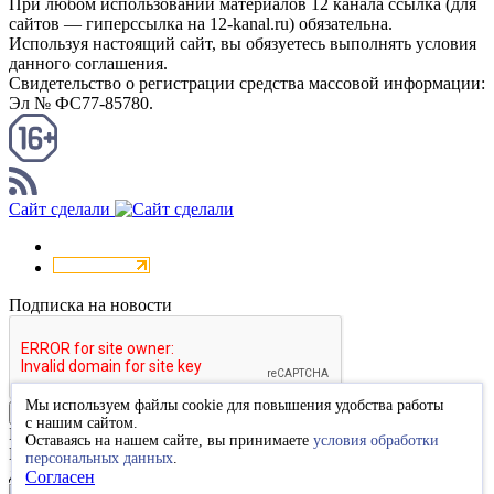
При любом использовании материалов 12 канала ссылка (для
сайтов — гиперссылка на 12-kanal.ru) обязательна.
Используя настоящий сайт, вы обязуетесь выполнять условия
данного соглашения.
Свидетельство о регистрации средства массовой информации:
Эл № ФС77-85780.
КАНАЛ RSS
Сайт сделали
Подписка на новости
Мы используем файлы cookie для повышения удобства работы
Подписаться
с нашим сайтом.
Благодарим за подписку
Оставаясь на нашем сайте, вы принимаете
условия обработки
Пожалуйста, перейдите по ссылке в высланном вам письме
персональных данных
.
для подтверждения подписки.
Согласен