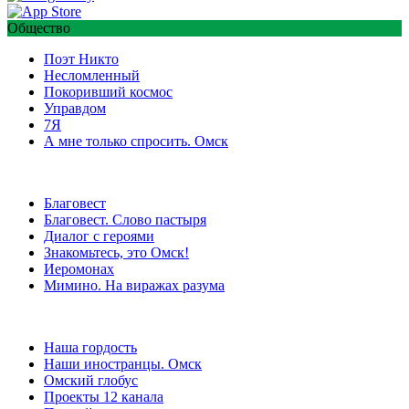
Общество
Поэт Никто
Несломленный
Покоривший космос
Управдом
7Я
А мне только спросить. Омск
Благовест
Благовест. Слово пастыря
Диалог с героями
Знакомьтесь, это Омск!
Иеромонах
Мимино. На виражах разума
Наша гордость
Наши иностранцы. Омск
Омский глобус
Проекты 12 канала