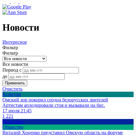
Новости
Интересное
Фильтр
Фильтр
Все новости
Период с
до
Применить
Очистить
Культура
Омский хор покорил сердца белорусских зрителей
Артистам аплодировали стоя и вызывали на бис.
17 июля 21:45
1 221
Политика
Общество
Виталий Хоценко представил Омскую область на форуме