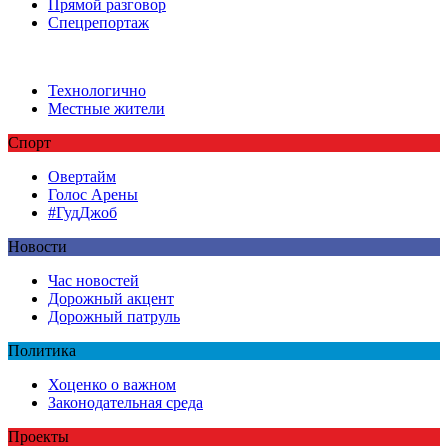
Прямой разговор
Спецрепортаж
Технологично
Местные жители
Спорт
Овертайм
Голос Арены
#ГудДжоб
Новости
Час новостей
Дорожный акцент
Дорожный патруль
Политика
Хоценко о важном
Законодательная среда
Проекты