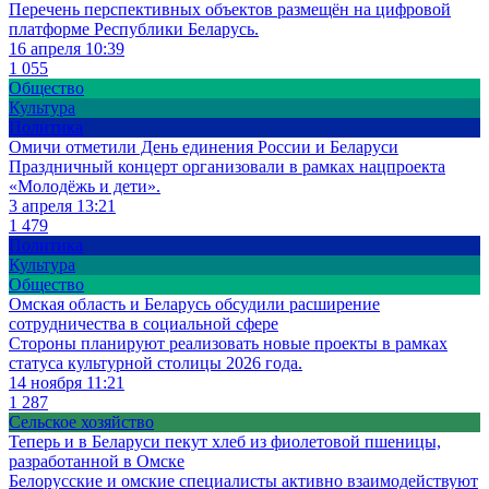
Перечень перспективных объектов размещён на цифровой
платформе Республики Беларусь.
16 апреля 10:39
1 055
Общество
Культура
Политика
Омичи отметили День единения России и Беларуси
Праздничный концерт организовали в рамках нацпроекта
«Молодёжь и дети».
3 апреля 13:21
1 479
Политика
Культура
Общество
Омская область и Беларусь обсудили расширение
сотрудничества в социальной сфере
Стороны планируют реализовать новые проекты в рамках
статуса культурной столицы 2026 года.
14 ноября 11:21
1 287
Сельское хозяйство
Теперь и в Беларуси пекут хлеб из фиолетовой пшеницы,
разработанной в Омске
Белорусские и омские специалисты активно взаимодействуют