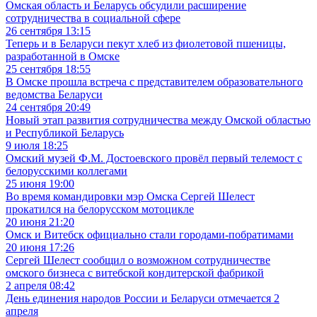
Омская область и Беларусь обсудили расширение
сотрудничества в социальной сфере
26 сентября 13:15
Теперь и в Беларуси пекут хлеб из фиолетовой пшеницы,
разработанной в Омске
25 сентября 18:55
В Омске прошла встреча с представителем образовательного
ведомства Беларуси
24 сентября 20:49
Новый этап развития сотрудничества между Омской областью
и Республикой Беларусь
9 июля 18:25
Омский музей Ф.М. Достоевского провёл первый телемост с
белорусскими коллегами
25 июня 19:00
Во время командировки мэр Омска Сергей Шелест
прокатился на белорусском мотоцикле
20 июня 21:20
Омск и Витебск официально стали городами-побратимами
20 июня 17:26
Сергей Шелест сообщил о возможном сотрудничестве
омского бизнеса с витебской кондитерской фабрикой
2 апреля 08:42
День единения народов России и Беларуси отмечается 2
апреля