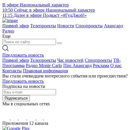
В эфире
Национальный характер
10:50
Сейчас в эфире
Национальный характер
11:15
Далее в эфире
Подкаст «#ГудДжоб!»
Прямой эфир
Телепроекты
Новости
Спецпроекты
Авангард
Радио
Еще
Предложить новость
Прямой эфир
Телепроекты
Час новостей
Спецпроекты
ТВ-
Программа
Радио Monte Carlo
Про Авангард
Реклама
О нас
Контакты
Правовая информация
Вы стали очевидцем интересного события или происшествия?
Предложить новость
Подписка на новости
Подписаться
Мы в социальных сетях
Приложения 12 канала