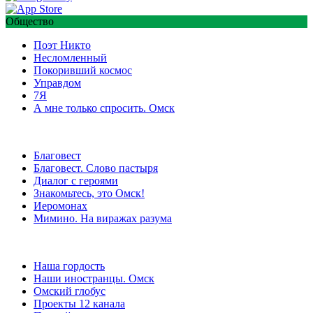
Общество
Поэт Никто
Несломленный
Покоривший космос
Управдом
7Я
А мне только спросить. Омск
Благовест
Благовест. Слово пастыря
Диалог с героями
Знакомьтесь, это Омск!
Иеромонах
Мимино. На виражах разума
Наша гордость
Наши иностранцы. Омск
Омский глобус
Проекты 12 канала