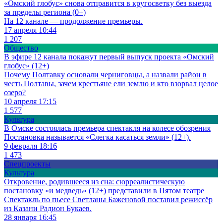
«Омский глобус» снова отправится в кругосветку без выезда
за пределы региона (0+)
На 12 канале — продолжение премьеры.
17 апреля 10:44
1 207
Общество
В эфире 12 канала покажут первый выпуск проекта «Омский
глобус» (12+)
Почему Полтавку основали черниговцы, а назвали район в
честь Полтавы, зачем крестьяне ели землю и кто взорвал целое
озеро?
10 апреля 17:15
1 577
Культура
В Омске состоялась премьера спектакля на колесе обозрения
Постановка называется «Слегка касаться земли» (12+).
9 февраля 18:16
1 473
Спецпроекты
Культура
Откровение, родившееся из сна: сюрреалистическую
постановку «и медведь» (12+) представили в Пятом театре
Спектакль по пьесе Светланы Баженовой поставил режиссёр
из Казани Радион Букаев.
28 января 16:45