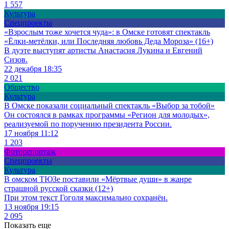
1 557
Культура
Спецпроекты
«Взрослым тоже хочется чуда»: в Омске готовят спектакль
«Ёлки-метёлки, или Последняя любовь Деда Мороза» (16+)
В дуэте выступят артисты Анастасия Лукина и Евгений
Сизов.
22 декабря 18:35
2 021
Общество
Культура
В Омске показали социальный спектакль «Выбор за тобой»
Он состоялся в рамках программы «Регион для молодых»,
реализуемой по поручению президента России.
17 ноября 11:12
1 203
Фоторепортаж
Спецпроекты
Культура
В омском ТЮЗе поставили «Мёртвые души» в жанре
страшной русской сказки (12+)
При этом текст Гоголя максимально сохранён.
13 ноября 19:15
2 095
Показать еще