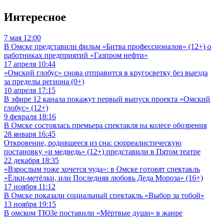
Интересное
7 мая 12:00
В Омске представили фильм «Битва профессионалов» (12+) о
работниках предприятий «Газпром нефти»
17 апреля 10:44
«Омский глобус» снова отправится в кругосветку без выезда
за пределы региона (0+)
10 апреля 17:15
В эфире 12 канала покажут первый выпуск проекта «Омский
глобус» (12+)
9 февраля 18:16
В Омске состоялась премьера спектакля на колесе обозрения
28 января 16:45
Откровение, родившееся из сна: сюрреалистическую
постановку «и медведь» (12+) представили в Пятом театре
22 декабря 18:35
«Взрослым тоже хочется чуда»: в Омске готовят спектакль
«Ёлки-метёлки, или Последняя любовь Деда Мороза» (16+)
17 ноября 11:12
В Омске показали социальный спектакль «Выбор за тобой»
13 ноября 19:15
В омском ТЮЗе поставили «Мёртвые души» в жанре