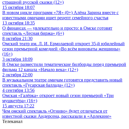
страшной русской сказки (12+)
15 октября 18:07
В новом цикле программ «7Я» (0+) Алёна Зарина вместе с
известными омичами ищет рецепт семейного счастья
13 октября 18:35
О финансах — увлекательно и просто: в Омске готовят
спектакль «Лесная биржа» (6+)
8 октября 21:30
Омский театр им. Л. И. Ермолаевой откроет 35-й юбилейный
сезон премьерной комедией «Во всём виноваты женщины»
(16+)
3 октября 18:09
В Омске разместили тематические билборды перед премьерой
фильма 12 канала «Начало века» (12+)
2 октября 22:00
В музыкальном театре омичам готовятся представить новый
спектакль «Гусарская баллада» (12+)
4 сентября 13:56
Омская «Галёрка» откроет новый сезон премьерой «Три
мушкетёра» (16+)
15 августа 17:22
Чем омский спектакль «Огниво» будет отличаться от
известной сказки Андерсена, рассказали в «Арлекине»
Телеканал