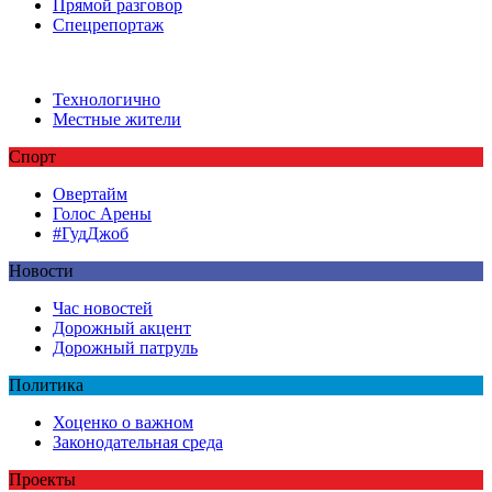
Прямой разговор
Спецрепортаж
Технологично
Местные жители
Спорт
Овертайм
Голос Арены
#ГудДжоб
Новости
Час новостей
Дорожный акцент
Дорожный патруль
Политика
Хоценко о важном
Законодательная среда
Проекты