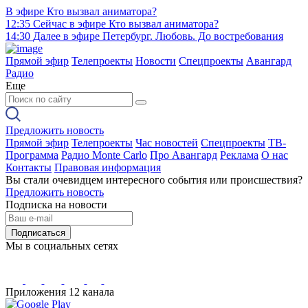
В эфире
Кто вызвал аниматора?
12:35
Сейчас в эфире
Кто вызвал аниматора?
14:30
Далее в эфире
Петербург. Любовь. До востребования
Прямой эфир
Телепроекты
Новости
Спецпроекты
Авангард
Радио
Еще
Предложить новость
Прямой эфир
Телепроекты
Час новостей
Спецпроекты
ТВ-
Программа
Радио Monte Carlo
Про Авангард
Реклама
О нас
Контакты
Правовая информация
Вы стали очевидцем интересного события или происшествия?
Предложить новость
Подписка на новости
Подписаться
Мы в социальных сетях
Приложения 12 канала