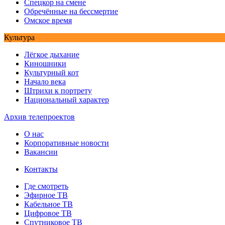
Спецкор на смене
Обречённые на бессмертие
Омское время
Культура
Лёгкое дыхание
Киношники
Культурный кот
Начало века
Штрихи к портрету
Национальный характер
Архив телепроектов
О нас
Корпоративные новости
Вакансии
Контакты
Где смотреть
Эфирное ТВ
Кабельное ТВ
Цифровое ТВ
Спутниковое ТВ