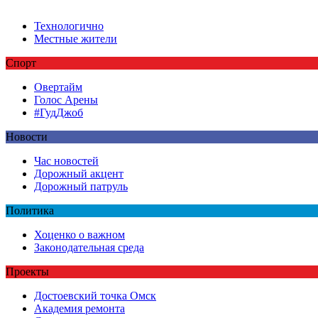
Технологично
Местные жители
Спорт
Овертайм
Голос Арены
#ГудДжоб
Новости
Час новостей
Дорожный акцент
Дорожный патруль
Политика
Хоценко о важном
Законодательная среда
Проекты
Достоевский точка Омск
Академия ремонта