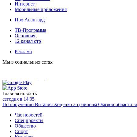
Интернет
Мобильные приложения
Про Авангард
ТВ-Программа
Основная
12 канал отр
Реклама
Мы в социальных сетях
Главная новость
сегодня в 14:05
По поручению Виталия Хоценко 25 районам Омской области вы
Час новостей
Спецпроекты
Общество
Спорт
Культура