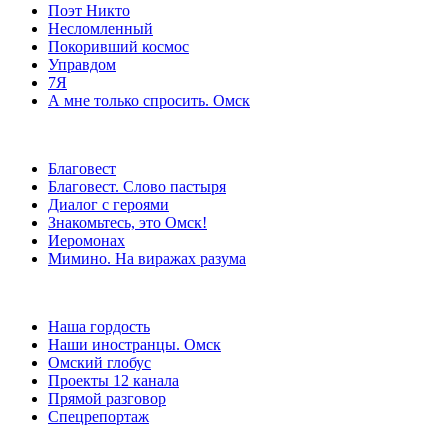
Поэт Никто
Несломленный
Покоривший космос
Управдом
7Я
А мне только спросить. Омск
Благовест
Благовест. Слово пастыря
Диалог с героями
Знакомьтесь, это Омск!
Иеромонах
Мимино. На виражах разума
Наша гордость
Наши иностранцы. Омск
Омский глобус
Проекты 12 канала
Прямой разговор
Спецрепортаж